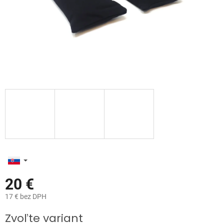
20 €
17 € bez DPH
Jednotková
Zvoľte variant
cena: