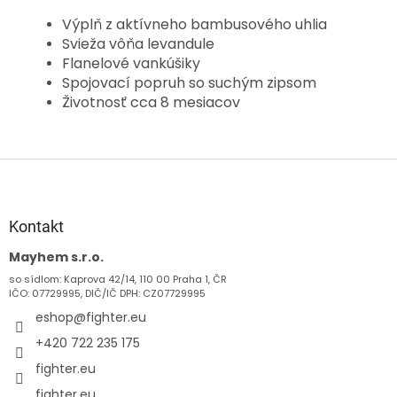
Výplň z aktívneho bambusového uhlia
Svieža vôňa levandule
Flanelové vankúšiky
Spojovací popruh so suchým zipsom
Životnosť cca 8 mesiacov
Z
á
p
ä
Kontakt
t
Mayhem s.r.o.
i
so sídlom: Kaprova 42/14, 110 00 Praha 1, ČR
e
IČO: 07729995, DIČ/IČ DPH: CZ07729995
eshop
@
fighter.eu
+420 722 235 175
fighter.eu
fighter.eu