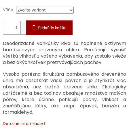
Vôňa
Pridať do košíka
Deodorizačné vankúšiky Rival sú naplnené aktívnym
bambusovým dreveným uhlím. Pomáhajú vysušiť
všetkú vlhkosť z vašeho vybavenia, aby zostalo svieže
a bez akýchkoľvek pretrvávajúcich pachov.
Vysoko porézna štruktúra bambusového dreveného
uhlia má desaťkrát väčší povrch a je štyrikrát viac
absorbčná, než bežné drevené uhlie. Ekologicky
udržátelné a bez toxínov obsahuje množstvo malých
pórov, ktoré účinne pohlcujú pachy, vlhkosť a
znečišťujúce látky, ako napr. čpavok, benzén a
formaldehyd.
Detailné informácie