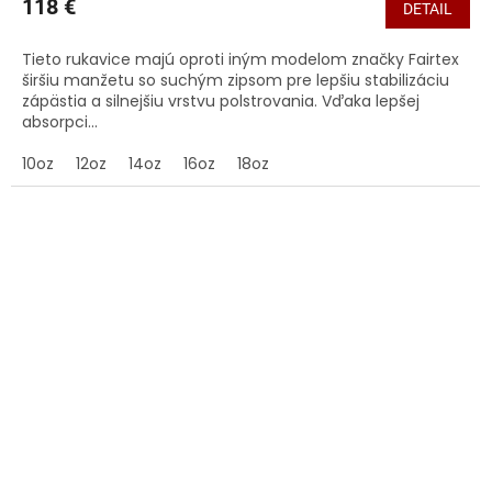
118 €
DETAIL
Tieto rukavice majú oproti iným modelom značky Fairtex
širšiu manžetu so suchým zipsom pre lepšiu stabilizáciu
zápästia a silnejšiu vrstvu polstrovania. Vďaka lepšej
absorpci...
10oz
12oz
14oz
16oz
18oz