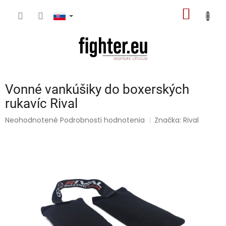
Prejsť
NÁKU
na
obsah
KOŠÍK
Vonné vankúšiky do boxerských
rukavíc Rival
Priemerné
Neohodnotené
Podrobnosti hodnotenia
Značka:
Rival
hodnotenie
produktu
je
0,0
z
5
hviezdičiek.