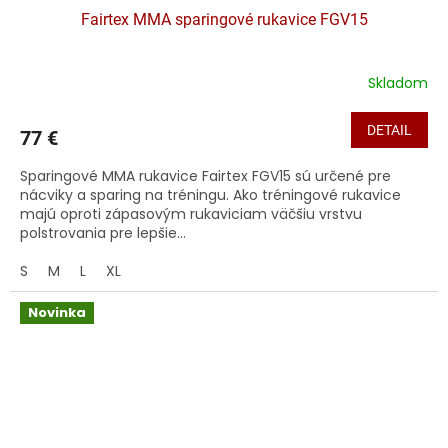
Fairtex MMA sparingové rukavice FGV15
Skladom
DETAIL
77 €
Sparingové MMA rukavice Fairtex FGV15 sú určené pre
nácviky a sparing na tréningu. Ako tréningové rukavice
majú oproti zápasovým rukaviciam väčšiu vrstvu
polstrovania pre lepšie...
S
M
L
XL
Novinka