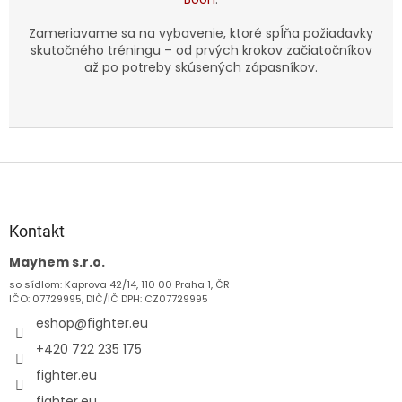
Zameriavame sa na vybavenie, ktoré spĺňa požiadavky
skutočného tréningu – od prvých krokov začiatočníkov
až po potreby skúsených zápasníkov.
Z
á
p
ä
Kontakt
t
Mayhem s.r.o.
i
so sídlom: Kaprova 42/14, 110 00 Praha 1, ČR
e
IČO: 07729995, DIČ/IČ DPH: CZ07729995
eshop
@
fighter.eu
+420 722 235 175
fighter.eu
fighter.eu