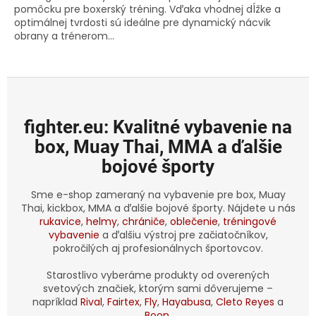
pomôcku pre boxerský tréning. Vďaka vhodnej dĺžke a
optimálnej tvrdosti sú ideálne pre dynamický nácvik
obrany a trénerom...
fighter.eu: Kvalitné vybavenie na
box, Muay Thai, MMA a ďalšie
bojové športy
Sme e-shop zameraný na vybavenie pre box, Muay
Thai, kickbox, MMA a ďalšie bojové športy. Nájdete u nás
rukavice
,
helmy
,
chrániče
,
oblečenie
,
tréningové
vybavenie
a ďalšiu výstroj pre začiatočníkov,
pokročilých aj profesionálnych športovcov.
Starostlivo vyberáme produkty od overených
svetových značiek, ktorým sami dôverujeme –
napríklad
Rival
,
Fairtex
,
Fly
,
Hayabusa
,
Cleto Reyes
a
Boon
.