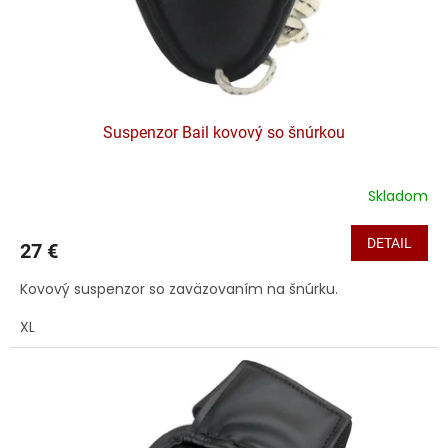
u
k
t
o
v
Suspenzor Bail kovový so šnúrkou
Skladom
DETAIL
27 €
Kovový suspenzor so zaväzovaním na šnúrku.
XL