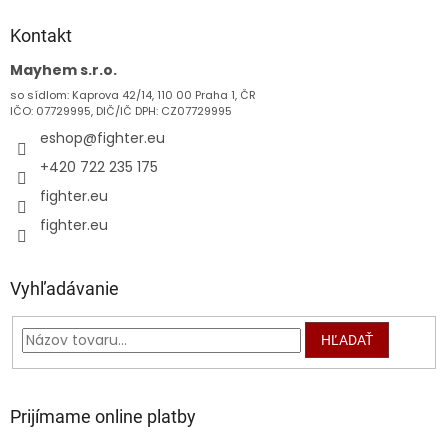
p
ä
Kontakt
t
Mayhem s.r.o.
i
so sídlom: Kaprova 42/14, 110 00 Praha 1, ČR
e
IČO: 07729995, DIČ/IČ DPH: CZ07729995
eshop
@
fighter.eu
+420 722 235 175
fighter.eu
fighter.eu
Vyhľadávanie
HĽADAŤ
Prijímame online platby