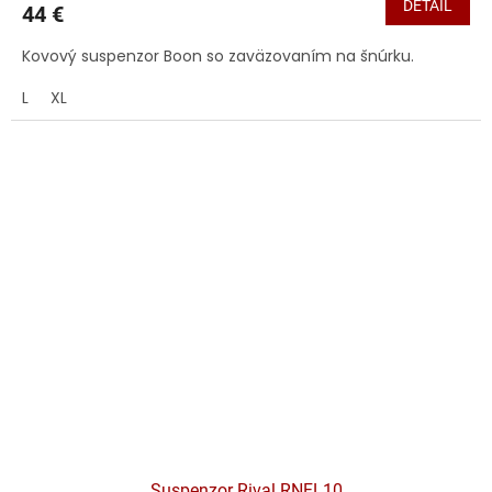
DETAIL
44 €
Kovový suspenzor Boon so zaväzovaním na šnúrku.
L
XL
Suspenzor Rival RNFL10