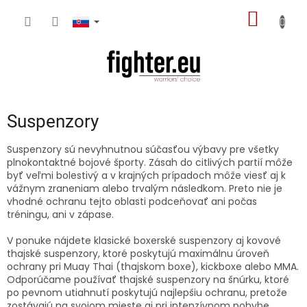
Prejsť
NÁKU
na
obsah
KOŠÍK
Suspenzory
Suspenzory sú nevyhnutnou súčasťou výbavy pre všetky
plnokontaktné bojové športy. Zásah do citlivých partií môže
byť veľmi bolestivý a v krajných prípadoch môže viesť aj k
vážnym zraneniam alebo trvalým následkom. Preto nie je
vhodné ochranu tejto oblasti podceňovať ani počas
tréningu, ani v zápase.
V ponuke nájdete klasické boxerské suspenzory aj kovové
thajské suspenzory, ktoré poskytujú maximálnu úroveň
ochrany pri Muay Thai (thajskom boxe), kickboxe alebo MMA.
Odporúčame používať thajské suspenzory na šnúrku, ktoré
po pevnom utiahnutí poskytujú najlepšiu ochranu, pretože
zostávajú na svojom mieste aj pri intenzívnom pohybe