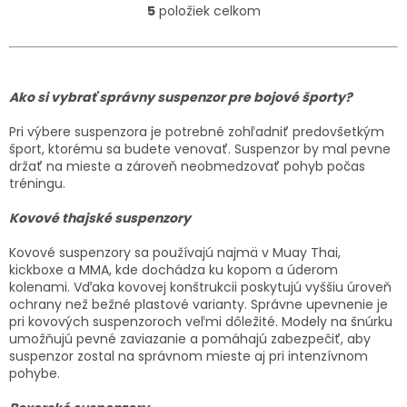
5
položiek celkom
O
v
l
á
d
Ako si vybrať správny suspenzor pre bojové športy?
a
c
Pri výbere suspenzora je potrebné zohľadniť predovšetkým
i
šport, ktorému sa budete venovať. Suspenzor by mal pevne
e
držať na mieste a zároveň neobmedzovať pohyb počas
p
tréningu.
r
v
Kovové thajské suspenzory
k
y
Kovové suspenzory sa používajú najmä v Muay Thai,
v
kickboxe a MMA, kde dochádza ku kopom a úderom
ý
kolenami. Vďaka kovovej konštrukcii poskytujú vyššiu úroveň
p
ochrany než bežné plastové varianty. Správne upevnenie je
i
pri kovových suspenzoroch veľmi dôležité. Modely na šnúrku
s
umožňujú pevné zaviazanie a pomáhajú zabezpečiť, aby
u
suspenzor zostal na správnom mieste aj pri intenzívnom
pohybe.