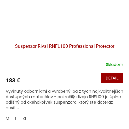
Suspenzor Rival RNFL100 Professional Protector
Skladom
DETAIL
183 €
Vyvinutý odborníkmi a vyrobený iba z tých najkvalitnejších
dostupných materiálov - pokročilý dizajn RNFL100 je úplne
odlišný od akéhokoľvek suspenzora, ktorý ste doteraz
nosili....
M
L
XL