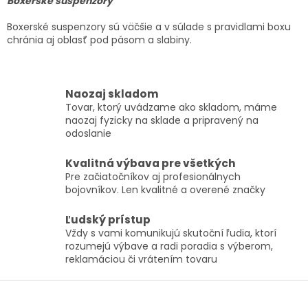
Boxerské suspenzory
Boxerské suspenzory sú väčšie a v súlade s pravidlami boxu
chránia aj oblasť pod pásom a slabiny.
Naozaj skladom
Tovar, ktorý uvádzame ako skladom, máme
naozaj fyzicky na sklade a pripravený na
odoslanie
Kvalitná výbava pre všetkých
Pre začiatočníkov aj profesionálnych
bojovníkov. Len kvalitné a overené značky
Ľudský prístup
Vždy s vami komunikujú skutoční ľudia, ktorí
rozumejú výbave a radi poradia s výberom,
reklamáciou či vrátením tovaru
Z
á