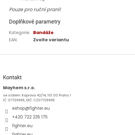
Pouze pro ruční praní!
Doplňkové parametry
Kategorie
:
Bandáže
EAN
:
Zvolte variantu
Z
á
p
a
Kontakt
t
Mayhem s.r.o.
í
se sídlem: Kaprova 42/14, 110 00 Praha 1
IČ: 07729995, DIČ: CZ07729995
eshop
@
fighter.eu
+420 722 235 175
fighter.eu
fighter.eu