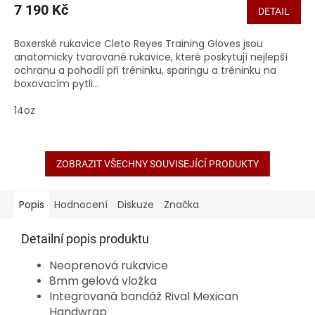
7 190 Kč
DETAIL
Boxerské rukavice Cleto Reyes Training Gloves jsou
anatomicky tvarované rukavice, které poskytují nejlepší
ochranu a pohodlí při tréninku, sparingu a tréninku na
boxovacím pytli...
14oz
ZOBRAZIT VŠECHNY SOUVISEJÍCÍ PRODUKTY
Popis
Hodnocení
Diskuze
Značka
Detailní popis produktu
Neoprenová rukavice
8mm gelová vložka
Integrovaná bandáž Rival Mexican
Handwrap