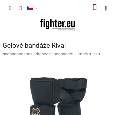
Přejít
NÁKUP
na
obsah
KOŠÍK
Gelové bandáže Rival
Průměrné
Neohodnoceno
Podrobnosti hodnocení
Značka:
Rival
hodnocení
produktu
je
0,0
z
5
hvězdiček.