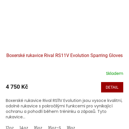
Boxerské rukavice Rival RS11V Evolution Sparring Gloves
Skladem
4 750 Kč
DETAIL
Boxerské rukavice Rival RS11V Evolution jsou vysoce kvalitní,
odolné rukavice s pokročilými funkcemi pro vynikající
ochranu a pohodlí během tréninku a zápasů. Tyto
rukavice...
12oz
14oz
16oz
16oz-S
18oz