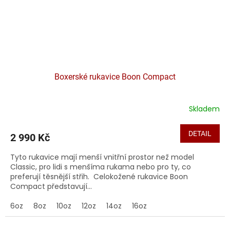
Boxerské rukavice Boon Compact
Skladem
DETAIL
2 990 Kč
Tyto rukavice mají menší vnitřní prostor než model
Classic, pro lidi s menšíma rukama nebo pro ty, co
preferují těsnější střih. Celokožené rukavice Boon
Compact představují...
6oz
8oz
10oz
12oz
14oz
16oz