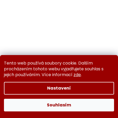
Tento web používá soubory cookie. Dalším
Boxerské rukavice TopBoxer Muay Thai
procházením tohoto webu vyjadřujete souhlas s
jejich používáním. Více informací
zde
.
Skladem
Nastavení
DETAIL
2 490 Kč
Souhlasím
Vynikající celokožené rukavice určené pro Muay Thai a
kickbox. Rukavice mají víc polstrování na hřbetu ruky a
klasickou thajskou konstrukci, která umožňuje volnější