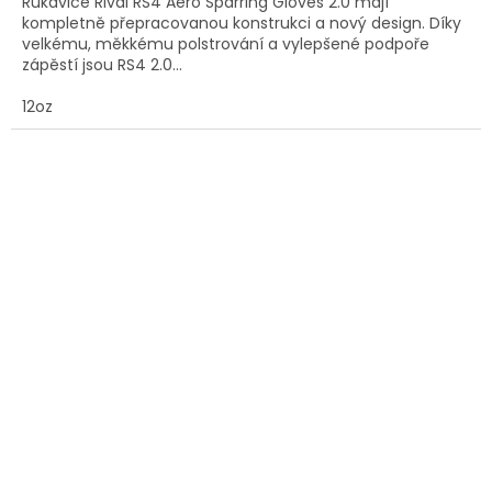
Rukavice Rival RS4 Aero Sparring Gloves 2.0 mají
kompletně přepracovanou konstrukci a nový design. Díky
velkému, měkkému polstrování a vylepšené podpoře
zápěstí jsou RS4 2.0...
12oz