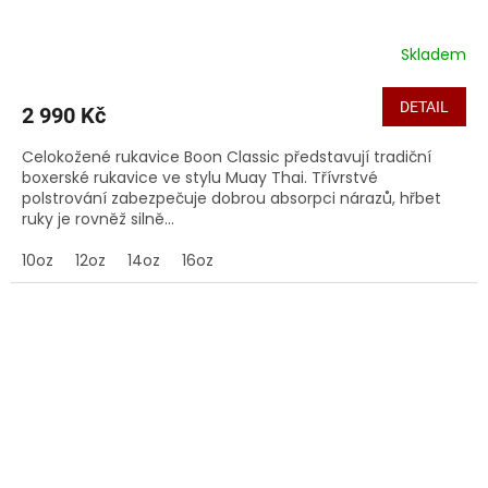
Skladem
DETAIL
2 990 Kč
Celokožené rukavice Boon Classic představují tradiční
boxerské rukavice ve stylu Muay Thai. Třívrstvé
polstrování zabezpečuje dobrou absorpci nárazů, hřbet
ruky je rovněž silně...
10oz
12oz
14oz
16oz