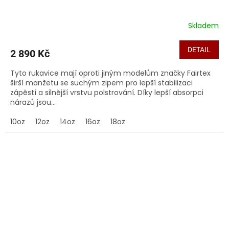
Skladem
DETAIL
2 890 Kč
Tyto rukavice mají oproti jiným modelům značky Fairtex
širší manžetu se suchým zipem pro lepší stabilizaci
zápěstí a silnější vrstvu polstrování. Díky lepší absorpci
nárazů jsou...
10oz
12oz
14oz
16oz
18oz