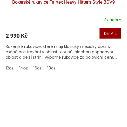
Boxerské rukavice Fairtex Heavy Hitter's Style BGV9
Skladem
DETAIL
2 990 Kč
Boxerské rukavice, které mají klasický mexický dizajn,
méně polstrování v oblasti kloubů, plochou dopadovou
oblast a delší střih. Výborné rukavice za poloviční cenu...
12oz
14oz
16oz
18oz