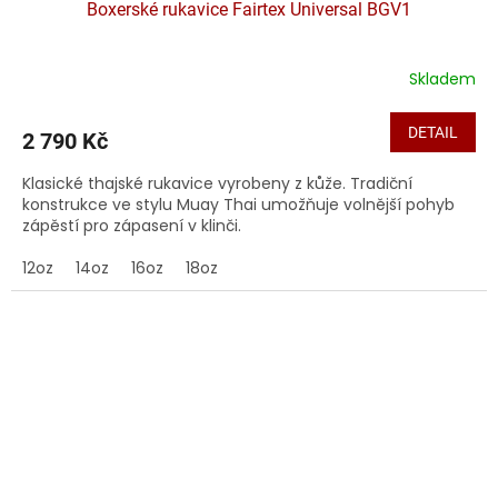
Boxerské rukavice Fairtex Universal BGV1
Skladem
DETAIL
2 790 Kč
Klasické thajské rukavice vyrobeny z kůže. Tradiční
konstrukce ve stylu Muay Thai umožňuje volnější pohyb
zápěstí pro zápasení v klinči.
12oz
14oz
16oz
18oz