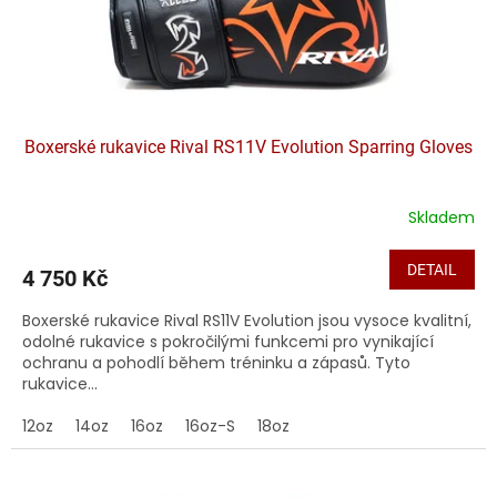
u
k
t
ů
Boxerské rukavice Rival RS11V Evolution Sparring Gloves
Skladem
DETAIL
4 750 Kč
Boxerské rukavice Rival RS11V Evolution jsou vysoce kvalitní,
odolné rukavice s pokročilými funkcemi pro vynikající
ochranu a pohodlí během tréninku a zápasů. Tyto
rukavice...
12oz
14oz
16oz
16oz-S
18oz