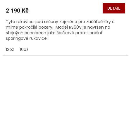
DETAIL
2 190 Kč
Tyto rukavice jsou určeny zejména pro začátečníky a
mírně pokročilé boxery. Model RS60V je navržen na
stejných principech jako špičkové profesionální
sparingové rukavice...
12oz
16oz