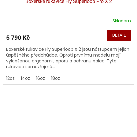
Boxerské rukavice Fly Superloop Pro X 2
Skladem
DETAIL
5 790 Kč
Boxerské rukavice Fly Superloop X 2 jsou nástupcem jejich
úspěšného předchůdce. Oproti prvnímu modelu mají
vylepšenou ergonomii, oporu a ochranu palce. Tyto
rukavice samozřejmě...
12oz
14oz
16oz
18oz