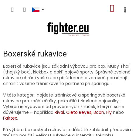
Přejít
NÁKUP
na
obsah
KOŠÍK
Boxerské rukavice
Boxerské rukavice jsou základní výbavou pro box, Muay Thai
(thajský box), kickbox a další bojové sporty. Správně zvolené
rukavice chrání vaše ruce při úderech a zároveň pomáhají
chránit vašeho tréninkového partnera při sparingu.
V této kategorii najdete tréninkové a sparingové boxerské
rukavice pro začátečníky, pokročilé i zkušené bojovníky.
Vybíráme vybavení od prověřených značek, kterým sami
důvěřujeme – například
Rival
,
Cleto Reyes
,
Boon
,
Fly
nebo
Fairtex
.
Při výběru boxerských rukavic je důležité zohlednit především
způsob použití, velikost rukavice a intenzitu tréninku.