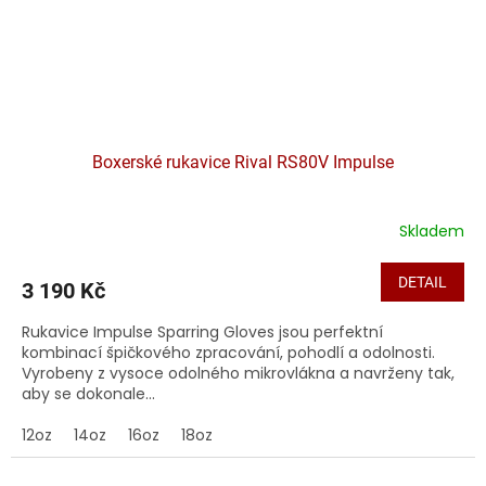
Boxerské rukavice Rival RS80V Impulse
Skladem
DETAIL
3 190 Kč
Rukavice Impulse Sparring Gloves jsou perfektní
kombinací špičkového zpracování, pohodlí a odolnosti.
Vyrobeny z vysoce odolného mikrovlákna a navrženy tak,
aby se dokonale...
12oz
14oz
16oz
18oz