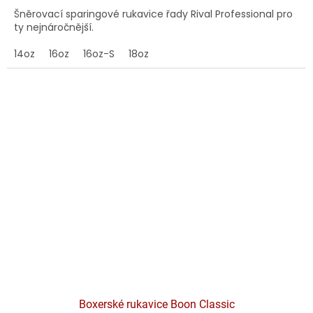
Šněrovací sparingové rukavice řady Rival Professional pro
ty nejnáročnější.
14oz
16oz
16oz-S
18oz
Boxerské rukavice Boon Classic