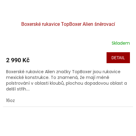
Boxerské rukavice TopBoxer Alien šněrovací
Skladem
DETAIL
2 990 Kč
Boxerské rukavice Alien značky TopBoxer jsou rukavice
mexické konstrukce. To znamená, že mají méně
polstrování v oblasti kloubů, plochou dopadovou oblast a
delší střih....
16oz