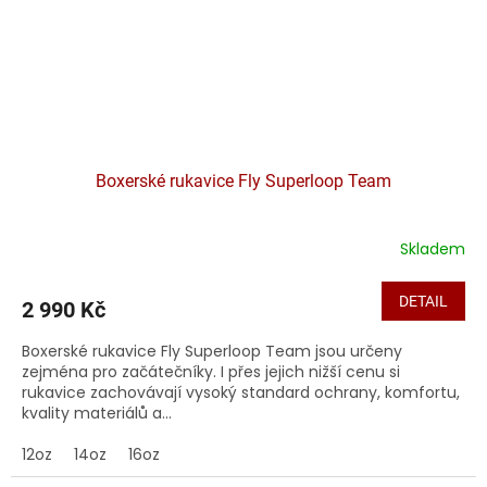
Boxerské rukavice Fly Superloop Team
Skladem
DETAIL
2 990 Kč
Boxerské rukavice Fly Superloop Team jsou určeny
zejména pro začátečníky. I přes jejich nižší cenu si
rukavice zachovávají vysoký standard ochrany, komfortu,
kvality materiálů a...
12oz
14oz
16oz