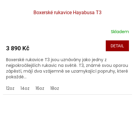
Boxerské rukavice Hayabusa T3
Skladem
DETAIL
3 890 Kč
Boxerské rukavice T3 jsou uznávány jako jedny z
nejpokročilejších rukavic na světě. T3, známé svou oporou
zápěstí, májí dva vzájemně se uzamykající popruhy, které
pokaždé...
12oz
14oz
16oz
18oz