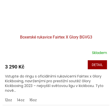
Boxerské rukavice Fairtex X Glory BGVG3
Skladem
DETAIL
3 290 Kč
Vstupte do ringu s oficiálními rukavicemi Fairtex x Glory
Kickboxing, navrženými pro prestižní soutěž Glory
Kickboxing 2023 – nejvyšší světovou ligu v kickboxu. Tyto
nově...
12oz
14oz
16oz