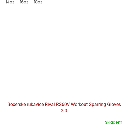
14oz
16oz
18oz
Boxerské rukavice Rival RS60V Workout Sparring Gloves
2.0
Skladem