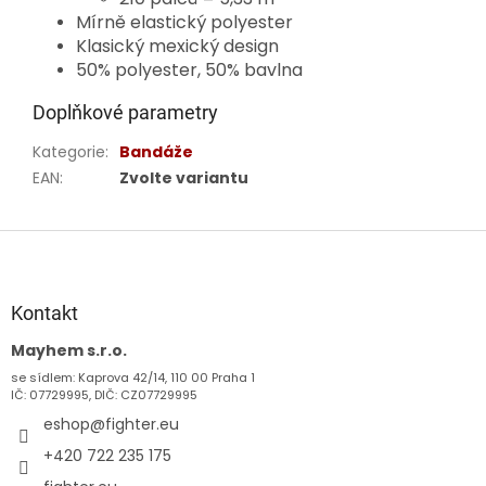
Mírně elastický polyester
Klasický mexický design
50% polyester, 50% bavlna
Doplňkové parametry
Kategorie
:
Bandáže
EAN
:
Zvolte variantu
Z
á
p
a
Kontakt
t
Mayhem s.r.o.
í
se sídlem: Kaprova 42/14, 110 00 Praha 1
IČ: 07729995, DIČ: CZ07729995
eshop
@
fighter.eu
+420 722 235 175