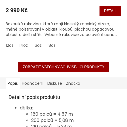
2 990 Kč
DETAIL
Boxerské rukavice, které mají klasický mexický dizajn,
méně polstrování v oblasti kloubů, plochou dopadovou
oblast a delší střih. Výborné rukavice za poloviční cenu...
12oz
14oz
16oz
18oz
ZOBRAZIT VŠECHNY SOUVISEJÍCÍ PRODUKTY
Popis
Hodnocení
Diskuze
Značka
Detailní popis produktu
délka:
180 palců = 4,57 m
200 palců = 5,08 m
210 palců = 5,33 m