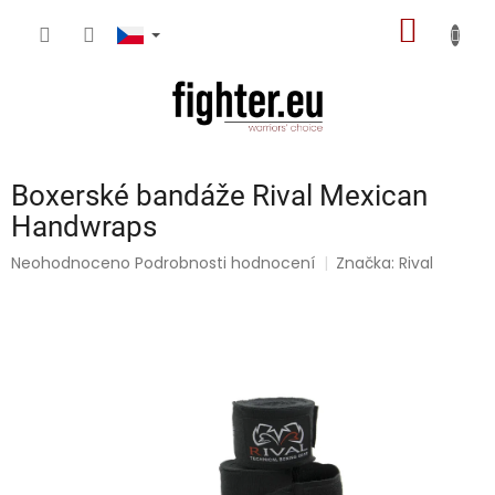
Přejít
NÁKUP
na
obsah
KOŠÍK
Boxerské bandáže Rival Mexican
Handwraps
Průměrné
Neohodnoceno
Podrobnosti hodnocení
Značka:
Rival
hodnocení
produktu
je
0,0
z
5
hvězdiček.