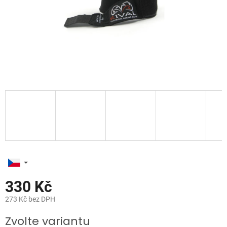
330 Kč
273 Kč bez DPH
Měrná
Zvolte variantu
cena: