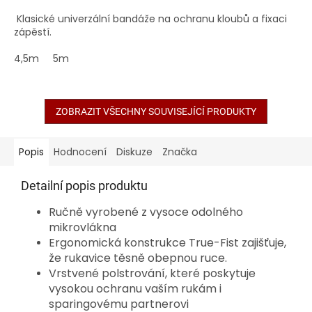
Klasické univerzální bandáže na ochranu kloubů a fixaci
zápěstí.
4,5m
5m
ZOBRAZIT VŠECHNY SOUVISEJÍCÍ PRODUKTY
Popis
Hodnocení
Diskuze
Značka
Detailní popis produktu
Ručně vyrobené z vysoce odolného
mikrovlákna
Ergonomická konstrukce True-Fist zajišťuje,
že rukavice těsně obepnou ruce.
Vrstvené polstrování, které poskytuje
vysokou ochranu vaším rukám i
sparingovému partnerovi