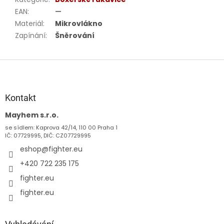
EAN
:
—
Materiál
:
Mikrovlákno
Zapínání
:
Šněrování
Z
á
p
a
Kontakt
t
Mayhem s.r.o.
í
se sídlem: Kaprova 42/14, 110 00 Praha 1
IČ: 07729995, DIČ: CZ07729995
eshop
@
fighter.eu
+420 722 235 175
fighter.eu
fighter.eu