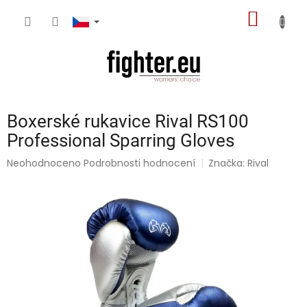
Přejít
NÁKUP
na
obsah
KOŠÍK
Boxerské rukavice Rival RS100
Professional Sparring Gloves
Průměrné
Neohodnoceno
Podrobnosti hodnocení
Značka:
Rival
hodnocení
produktu
je
0,0
z
5
hvězdiček.