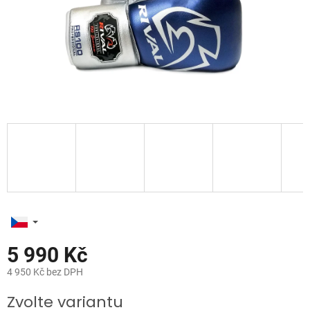
5 990 Kč
4 950 Kč bez DPH
Měrná
Zvolte variantu
cena: