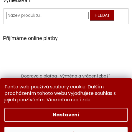
Vyhledávání
HLEDAT
Přijímáme online platby
Doprava a platba
Výměna a vrácení zboží
Kontaktujte nás
Obchodní podmínky
Tento web používá soubory cookie. Dalším
Ochrana osobních údajů
procházením tohoto webu vyjadřujete souhlas s
jejich používáním. Více informací
zde
.
Nastavení
Vytvořil Shoptet