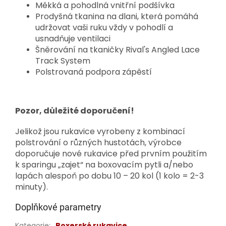
Měkká a pohodlná vnitřní podšívka
Prodyšná tkanina na dlani, která pomáhá
udržovat vaši ruku vždy v pohodlí a
usnadňuje ventilaci
Šněrování na tkaničky Rival's Angled Lace
Track System
Polstrovaná podpora zápěstí
Pozor, důležité doporučení!
Jelikož jsou rukavice vyrobeny z kombinací
polstrování o různých hustotách, výrobce
doporučuje nové rukavice před prvním použitím
k sparingu „zajet“ na boxovacím pytli a/nebo
lapách alespoň po dobu 10 – 20 kol (1 kolo = 2-3
minuty).
Doplňkové parametry
Kategorie
:
Boxerské rukavice