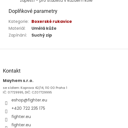
zápěstí – pro stabilitu v každém kole
Doplňkové parametry
Kategorie
:
Boxerské rukavice
Materiál
:
Umělá kůže
Zapínání
:
Suchý zip
Z
á
p
a
Kontakt
t
Mayhem s.r.o.
í
se sídlem: Kaprova 42/14, 110 00 Praha 1
IČ: 07729995, DIČ: CZ07729995
eshop
@
fighter.eu
+420 722 235 175
fighter.eu
fighter.eu