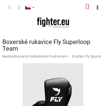
Přejít
NÁKUP
na
obsah
KOŠÍK
Boxerské rukavice Fly Superloop
Team
Průměrné
Neohodnoceno
Podrobnosti hodnocení
Značka:
Fly Sports
hodnocení
produktu
je
0,0
z
5
hvězdiček.