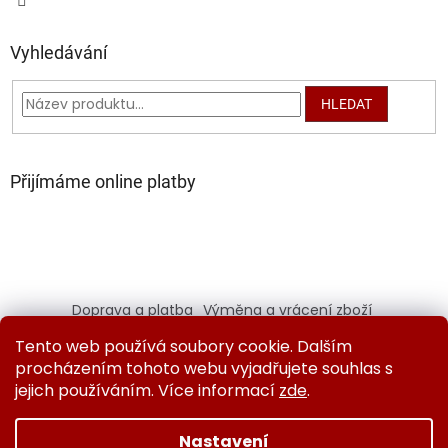
Vyhledávání
HLEDAT
Přijímáme online platby
Doprava a platba
Výměna a vrácení zboží
Kontaktujte nás
Obchodní podmínky
Tento web používá soubory cookie. Dalším
Ochrana osobních údajů
procházením tohoto webu vyjadřujete souhlas s
jejich používáním. Více informací
zde
.
Nastavení
Vytvořil Shoptet