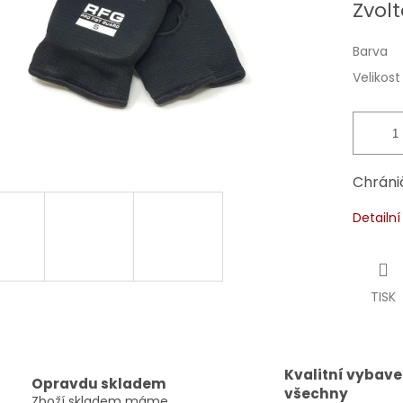
Zvolt
cena:
Barva
Velikost
Chráni
Detailn
TISK
Kvalitní vybave
Opravdu skladem
všechny
Zboží skladem máme