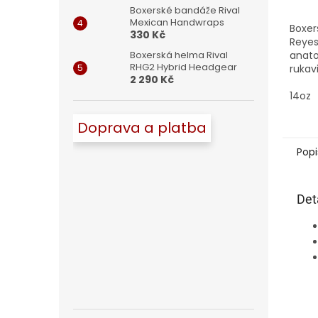
Boxerské bandáže Rival
Mexican Handwraps
Boxer
330 Kč
Reyes
anato
Boxerská helma Rival
RHG2 Hybrid Headgear
rukav
2 290 Kč
nejle
při tr
14oz
tréni
pytli...
Doprava a platba
Popi
Det