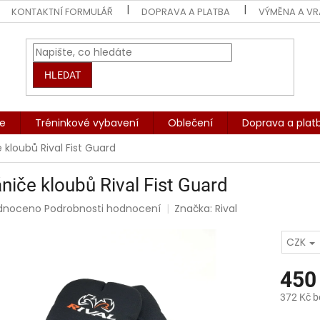
KONTAKTNÍ FORMULÁŘ
DOPRAVA A PLATBA
VÝMĚNA A VR
HLEDAT
če
Tréninkové vybavení
Oblečení
Doprava a plat
 kloubů Rival Fist Guard
niče kloubů Rival Fist Guard
rné
dnoceno
Podrobnosti hodnocení
Značka:
Rival
ení
tu
CZK
450
372 Kč 
ek.
Měrná