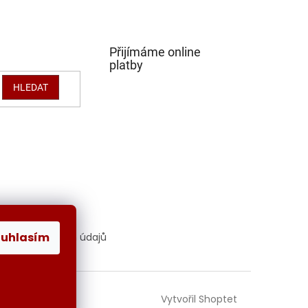
Přijímáme online
platby
HLEDAT
ouhlasím
hrana osobních údajů
Vytvořil Shoptet