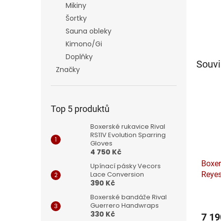
Mikiny
Šortky
Sauna obleky
Kimono/Gi
Doplňky
Souvi
Značky
Top 5 produktů
Boxerské rukavice Rival
RS11V Evolution Sparring
Gloves
4 750 Kč
Boxer
Upínací pásky Vecors
Reyes
Lace Conversion
390 Kč
Boxerské bandáže Rival
Guerrero Handwraps
330 Kč
7 19