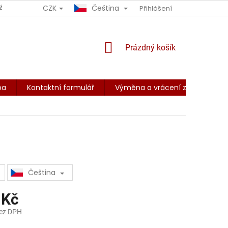
CZK
Čeština
ÁCENÍ ZBOŽÍ
OBCHODNÍ PODMÍNKY
Přihlášení
PODMÍNKY OCHRANY O
NÁKUPNÍ
Prázdný košík
KOŠÍK
ba
Kontaktní formulář
Výměna a vrácení zboží
Z
Čeština
 Kč
bez DPH