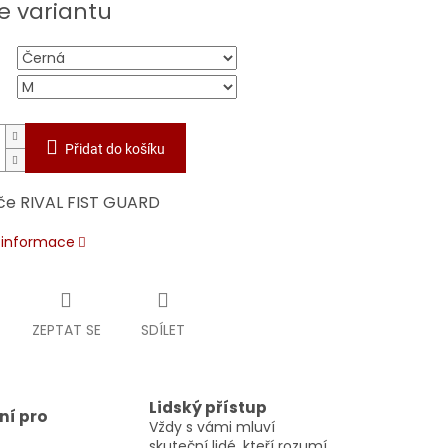
e variantu
Přidat do košíku
če RIVAL FIST GUARD
í informace
ZEPTAT SE
SDÍLET
Lidský přístup
ní pro
Vždy s vámi mluví
skuteční lidé, kteří rozumí