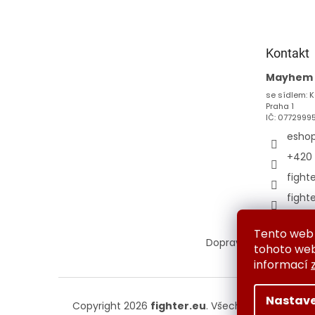
p
a
t
Kontakt
í
Mayhem s
se sídlem: K
Praha 1
IČ: 0772999
esho
+420 
fight
fight
Tento web 
Doprava a platba
Vým
tohoto webu
informací
Nastave
Copyright 2026
fighter.eu
. Všechna práva vyhr