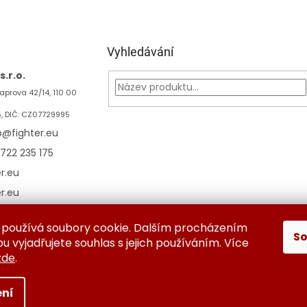
Vyhledávání
.r.o.
aprova 42/14, 110 00
5, DIČ: CZ07729995
p
@
fighter.eu
722 235 175
er.eu
er.eu
používá soubory cookie. Dalším procházením
S
ěna a vrácení zboží
Kontaktujte nás
Obchodní podmínky
Oc
 vyjadřujete souhlas s jejich používáním. Více
zde
.
ní
azena.