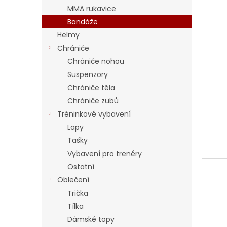
a
MMA rukavice
n
Bandáže
e
Helmy
l
Chrániče
Chrániče nohou
Suspenzory
Chrániče těla
Chrániče zubů
Tréninkové vybavení
Lapy
Tašky
Vybavení pro trenéry
Ostatní
Oblečení
Trička
Tílka
Dámské topy