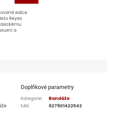
tovaná edice
leto Reyes
lasickému
uxusní a
í nádech.
 vnitřní strana
u pozlacené,
ko logo na hřbetu
Doplňkové parametry
Kategorie
:
Bandáže
áže
EAN
:
627901422542