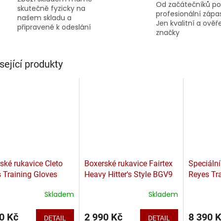
Od začátečníků po
skutečně fyzicky na
profesionální zápa
našem skladu a
Jen kvalitní a ově
připravené k odeslání
značky
sející produkty
ské rukavice Cleto
Boxerské rukavice Fairtex
Speciální
 Training Gloves
Heavy Hitter's Style BGV9
Reyes Tr
Bílo-Zlat
Skladem
Skladem
0 Kč
2 990 Kč
8 390 
DETAIL
DETAIL