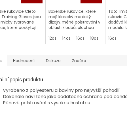
ské rukavice Cleto
Boxerské rukavice, které
Tato limi
 Training Gloves jsou
mají klasický mexický
rukavic C
micky tvarované
dizajn, méně polstrování v
dodává k
ice, které poskytují
oblasti kloubů, plochou
modelu l
pší ochranu a pohodlí
dopadovou oblast a delší
inovativn
éninku, sparingu a
střih. Výborné rukavice za
12oz
14oz
16oz
18oz
Manžeta a
16oz
nku na boxovacím
poloviční cenu...
palce jso
stejně ja
ruky. V...
s
Hodnocení
Diskuze
Značka
ailní popis produktu
Vyrobeno z polyesteru a bavlny pro nejvyšší pohodlí
Dokonale navrženo jako dodatečná ochrana pod band
Pěnové polstrování s vysokou hustotou