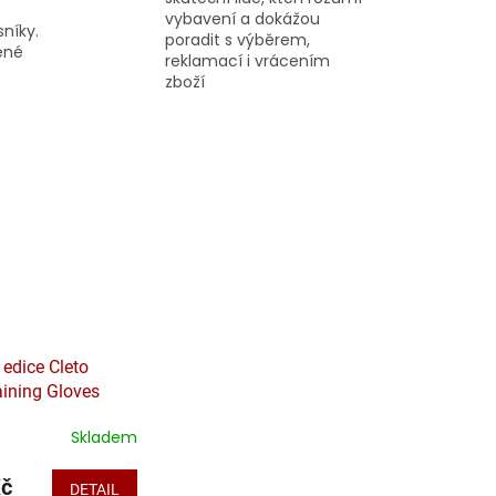
vybavení a dokážou
sníky.
poradit s výběrem,
řené
reklamací i vrácením
zboží
 edice Cleto
aining Gloves
á
Skladem
Kč
DETAIL