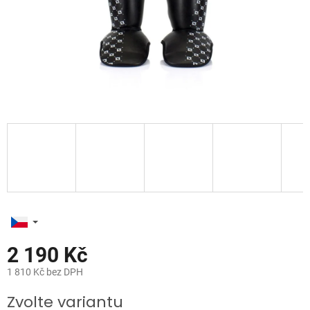
2 190 Kč
1 810 Kč bez DPH
Měrná
Zvolte variantu
cena: