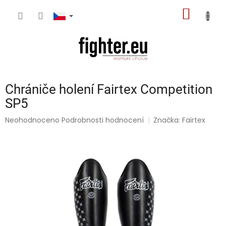
Přejít
NÁKUP
na
obsah
KOŠÍK
Chrániče holení Fairtex Competition
SP5
Průměrné
Neohodnoceno
Podrobnosti hodnocení
Značka:
Fairtex
hodnocení
produktu
je
0,0
z
5
hvězdiček.