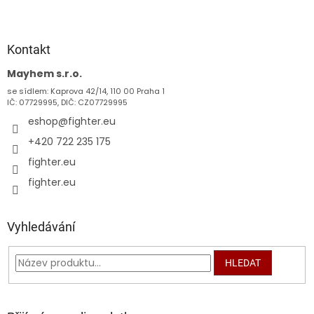
Z
á
p
a
Kontakt
t
Mayhem s.r.o.
í
se sídlem: Kaprova 42/14, 110 00 Praha 1
IČ: 07729995, DIČ: CZ07729995
eshop
@
fighter.eu
+420 722 235 175
fighter.eu
fighter.eu
Vyhledávání
HLEDAT