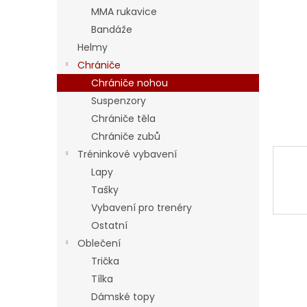
a
MMA rukavice
n
Bandáže
e
Helmy
l
Chrániče
Chrániče nohou
Suspenzory
Chrániče těla
Chrániče zubů
Tréninkové vybavení
Lapy
Tašky
Vybavení pro trenéry
Ostatní
Oblečení
Trička
Tílka
Dámské topy