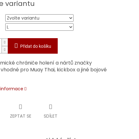
e variantu
Přidat do košíku
mické chrániče holení a nártů značky
 vhodné pro Muay Thai, kickbox a jiné bojové
.
í informace
ZEPTAT SE
SDÍLET