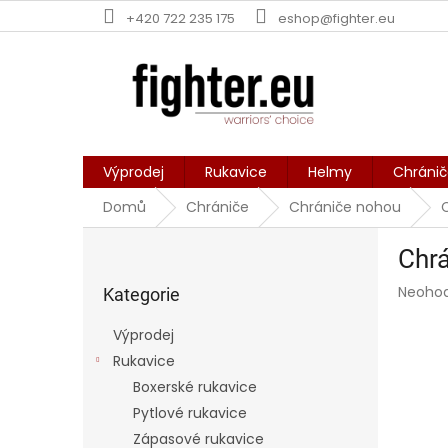
Přejít
+420 722 235 175
eshop@fighter.eu
na
obsah
Výprodej
Rukavice
Helmy
Chráni
Domů
Chrániče
Chrániče nohou
P
Chrá
o
Přeskočit
s
Průmě
Neoho
kategorie
Kategorie
t
hodnoc
r
produk
Výprodej
a
je
Rukavice
0,0
n
z
Boxerské rukavice
n
5
í
Pytlové rukavice
hvězdič
p
Zápasové rukavice