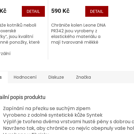
 Kč
590 Kč
DETAIL
DETAIL
že kotníků neboli
Chrániče kolen Leone DNA
boxerské
PR342 jsou vyrobeny z
y“, jsou kvalitní
elastického materiálu a
nné ponožky, které
mají tvarované měkké
tují stabilní oporu
polstrování z EVA pěny,
íkům během bojových
rzální
které poskytuje
ů jako thajský box,
vynikající ochranu během
ox nebo MMA.
tréninku....
s
Hodnocení
Diskuze
Značka
ailní popis produktu
Zapínání na přezku se suchým zipem
Vyrobeno z odolné syntetické kůže Syntek
Výplň je tvořena dvěma vrstvami husté pěny s dobrou 
Navrženo tak, aby chrániče co nejvíc obepnuly vaše ho