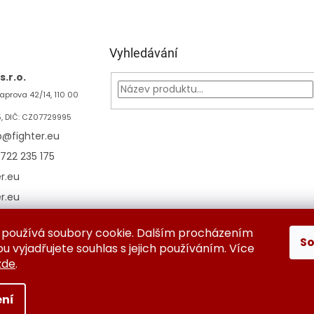
Vyhledávání
.r.o.
aprova 42/14, 110 00
5, DIČ: CZ07729995
p
@
fighter.eu
722 235 175
er.eu
er.eu
používá soubory cookie. Dalším procházením
S
ěna a vrácení zboží
Kontaktujte nás
Obchodní podmínky
Oc
 vyjadřujete souhlas s jejich používáním. Více
zde
.
ní
azena.