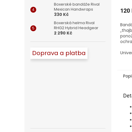
Boxerské bandáže Rival
Mexican Handwraps
120
330 Kč
Boxerská helma Rival
Bandá
RHG2 Hybrid Headgear
„thaj
2 290 Kč
ponožk
ochra
posky
Doprava a platba
kotn
Unive
sport
kickb
Popi
Det