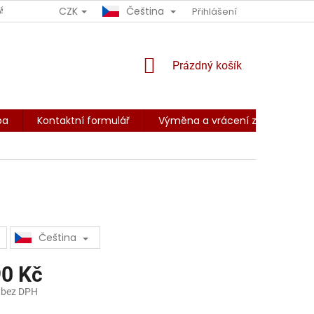
CZK
Čeština
ÁCENÍ ZBOŽÍ
OBCHODNÍ PODMÍNKY
Přihlášení
PODMÍNKY OCHRANY O
NÁKUPNÍ
Prázdný košík
KOŠÍK
ba
Kontaktní formulář
Výměna a vrácení zboží
Z
Čeština
90 Kč
 bez DPH