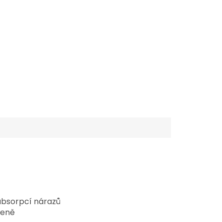
absorpcí nárazů
leně