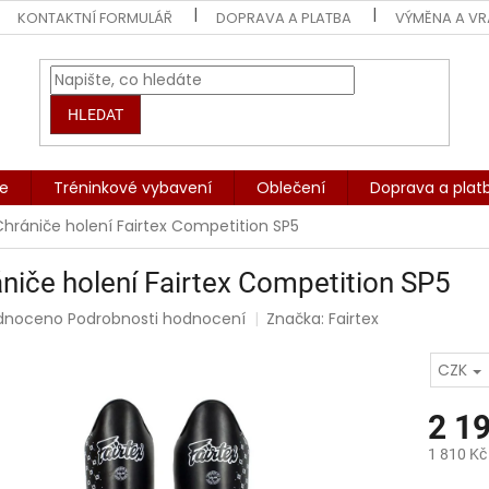
KONTAKTNÍ FORMULÁŘ
DOPRAVA A PLATBA
VÝMĚNA A VR
HLEDAT
če
Tréninkové vybavení
Oblečení
Doprava a plat
Chrániče holení Fairtex Competition SP5
niče holení Fairtex Competition SP5
rné
dnoceno
Podrobnosti hodnocení
Značka:
Fairtex
ení
tu
CZK
2 1
1 810 Kč
ek.
Měrná