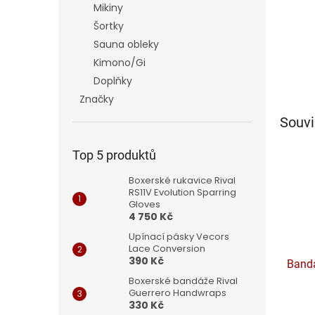
Mikiny
Šortky
Sauna obleky
Kimono/Gi
Doplňky
Značky
Souvi
Top 5 produktů
Boxerské rukavice Rival
RS11V Evolution Sparring
Gloves
4 750 Kč
Upínací pásky Vecors
Lace Conversion
390 Kč
Bandá
Boxerské bandáže Rival
Guerrero Handwraps
330 Kč