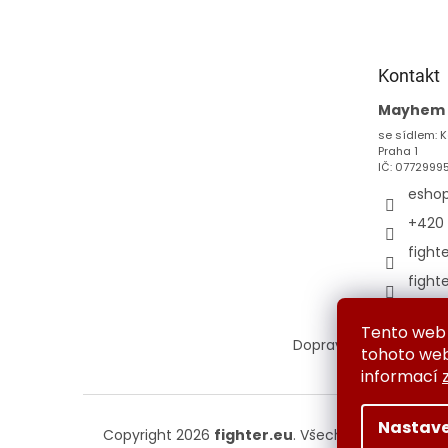
p
a
t
Kontakt
í
Mayhem s
se sídlem: K
Praha 1
IČ: 0772999
esho
+420 
fight
fight
Tento web 
Doprava a platba
Vým
tohoto webu
informací
Nastave
Copyright 2026
fighter.eu
. Všechna práva vyhr