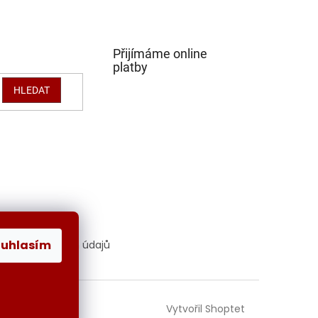
Přijímáme online
platby
HLEDAT
ouhlasím
hrana osobních údajů
Vytvořil Shoptet