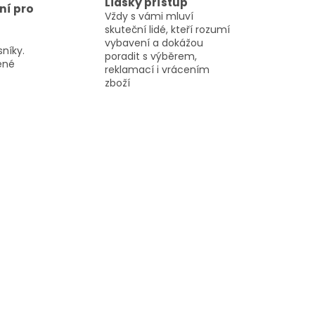
Lidský přístup
ní pro
Vždy s vámi mluví
skuteční lidé, kteří rozumí
vybavení a dokážou
sníky.
poradit s výběrem,
řené
reklamací i vrácením
zboží