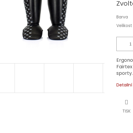
Zvolt
cena:
Barva
Velikost
Ergono
Fairtex
sporty
Detailn
TISK