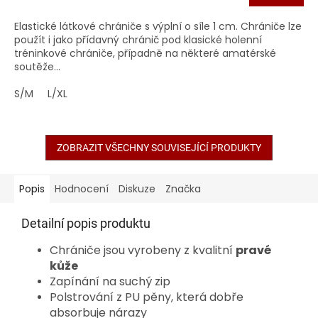
Elastické látkové chrániče s výplní o síle 1 cm. Chrániče lze
použít i jako přídavný chránič pod klasické holenní
tréninkové chrániče, případně na některé amatérské
soutěže...
S/M
L/XL
ZOBRAZIT VŠECHNY SOUVISEJÍCÍ PRODUKTY
Popis
Hodnocení
Diskuze
Značka
Detailní popis produktu
Chrániče jsou vyrobeny z kvalitní
pravé
kůže
Zapínání na suchý zip
Polstrování z PU pěny, která dobře
absorbuje nárazy