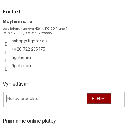
p
a
Kontakt
t
Mayhem s.r.o.
í
se sídlem: Kaprova 42/14, 110 00 Praha 1
IČ: 07729995, DIČ: CZ07729995
eshop
@
fighter.eu
+420 722 235 175
fighter.eu
fighter.eu
Vyhledávání
HLEDAT
Přijímáme online platby