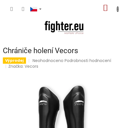
Přejít
NÁKUP
na
obsah
KOŠÍK
Chrániče holení Vecors
Průměrné
Neohodnoceno
Podrobnosti hodnocení
Výprodej
hodnocení
Značka:
Vecors
produktu
je
0,0
z
5
hvězdiček.