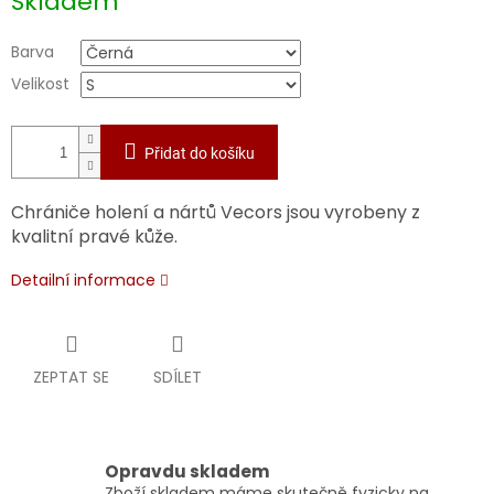
Skladem
cena:
Barva
Velikost
Přidat do košíku
Chrániče holení a nártů Vecors jsou vyrobeny z
kvalitní pravé kůže.
Detailní informace
ZEPTAT SE
SDÍLET
Opravdu skladem
Zboží skladem máme skutečně fyzicky na