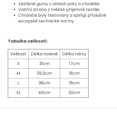
Zesílené gumy v oblasti paty a chodidla
Vnitřní strana z měkké příjemné textilie
Chrániče byly testovány a splňují příslušné
evropské technické normy
Tabulka velikostí:
Velikost
Délka holeně
Délka nártu
S
31cm
17cm
M
35,5cm
18cm
L
38cm
18cm
XL
40cm
20cm
Z
á