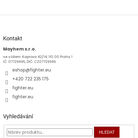
Z
á
p
a
Kontakt
t
Mayhem s.r.o.
í
se sídlem: Kaprova 42/14, 110 00 Praha 1
IČ: 07729995, DIČ: CZ07729995
eshop
@
fighter.eu
+420 722 235 175
fighter.eu
fighter.eu
Vyhledávání
HLEDAT