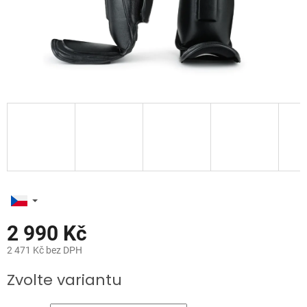
2 990 Kč
2 471 Kč bez DPH
Měrná
Zvolte variantu
cena: