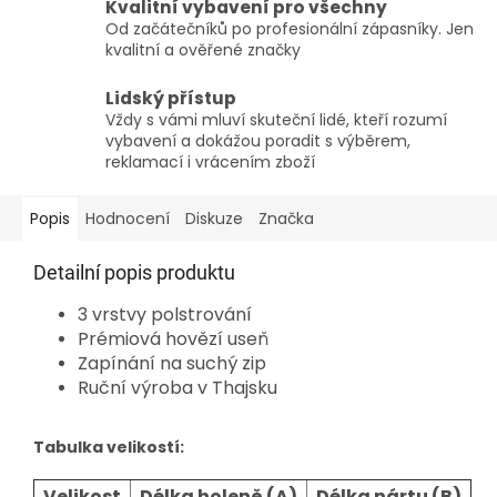
Kvalitní vybavení pro všechny
Od začátečníků po profesionální zápasníky. Jen
kvalitní a ověřené značky
Lidský přístup
Vždy s vámi mluví skuteční lidé, kteří rozumí
vybavení a dokážou poradit s výběrem,
reklamací i vrácením zboží
Popis
Hodnocení
Diskuze
Značka
Detailní popis produktu
3 vrstvy polstrování
Prémiová hovězí useň
Zapínání na suchý zip
Ruční výroba v Thajsku
Tabulka velikostí:
Velikost
Délka holeně (A)
Délka nártu (B)