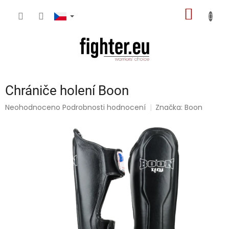
Přejít
NÁKUP
na
obsah
KOŠÍK
Chrániče holení Boon
Průměrné
Neohodnoceno
Podrobnosti hodnocení
Značka:
Boon
hodnocení
produktu
je
0,0
z
5
hvězdiček.