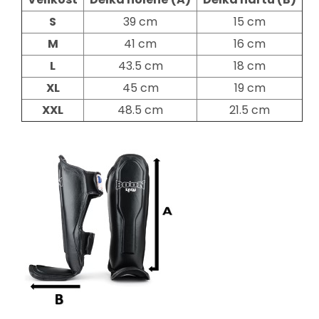
S
39 cm
15 cm
M
41 cm
16 cm
L
43.5 cm
18 cm
XL
45 cm
19 cm
XXL
48.5 cm
21.5 cm