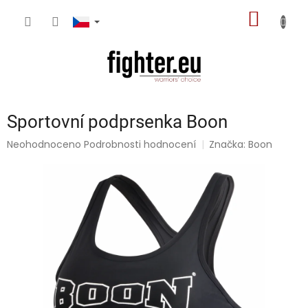
Přejít
NÁKUP
na
obsah
KOŠÍK
Sportovní podprsenka Boon
Průměrné
Neohodnoceno
Podrobnosti hodnocení
Značka:
Boon
hodnocení
produktu
je
0,0
z
5
hvězdiček.