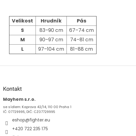
Velikost
Hrudník
Pás
S
83–90 cm
67–74 cm
M
90–97 cm
74–81 cm
L
97–104 cm
81–88 cm
Z
á
p
a
Kontakt
t
Mayhem s.r.o.
í
se sídlem: Kaprova 42/14, 110 00 Praha 1
IČ: 07729995, DIČ: CZ07729995
eshop
@
fighter.eu
+420 722 235 175