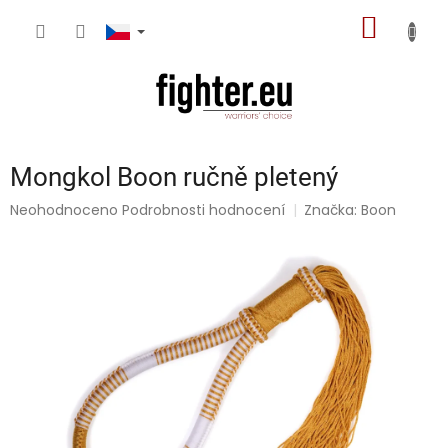
Přejít
NÁKUP
na
obsah
KOŠÍK
Mongkol Boon ručně pletený
Průměrné
Neohodnoceno
Podrobnosti hodnocení
Značka:
Boon
hodnocení
produktu
je
0,0
z
5
hvězdiček.