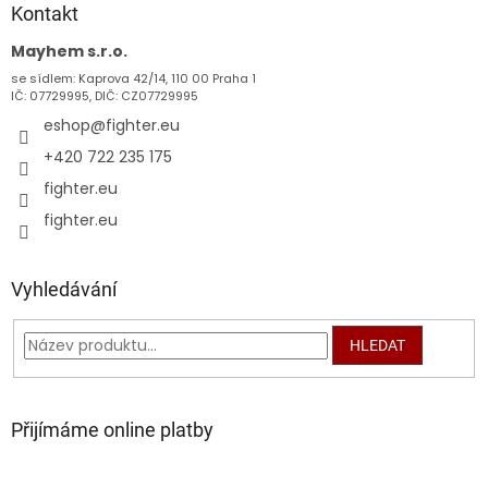
a
Kontakt
t
Mayhem s.r.o.
í
se sídlem: Kaprova 42/14, 110 00 Praha 1
IČ: 07729995, DIČ: CZ07729995
eshop
@
fighter.eu
+420 722 235 175
fighter.eu
fighter.eu
Vyhledávání
HLEDAT
Přijímáme online platby