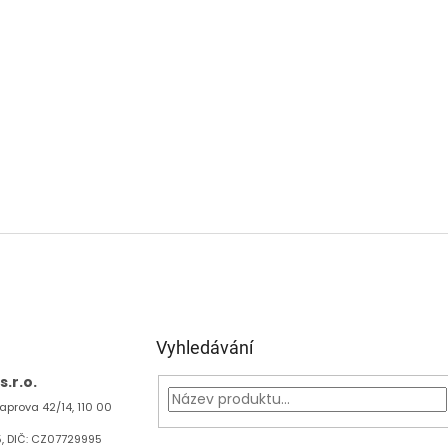
Vyhledávání
.r.o.
aprova 42/14, 110 00
5, DIČ: CZ07729995