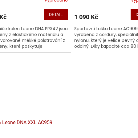
DETAIL
D
 Kč
1 090 Kč
iče kolen Leone DNA PR342 jsou
Sportovní taška Leone AC909
eny z elastického materiálu a
vyrobena z cordury, speciáln
tvarované měkké polstrování z
nylonu, který je velice pevný 
ěny, které poskytuje
odolný. Díky kapacitě cca 80 li
ající ochranu během tréninku....
můžete na trénink bez probl
všechno...
a Leone DNA XXL AC959