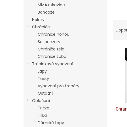
a
MMA rukavice
n
Bandáže
e
Helmy
l
Ř
Chrániče
a
Dopo
Chrániče nohou
z
e
Suspenzory
V
n
Chrániče těla
ý
í
Chrániče zubů
p
p
Tréninkové vybavení
i
r
Lapy
s
o
p
Tašky
d
r
u
Vybavení pro trenéry
o
k
Ostatní
d
t
Oblečení
u
ů
Trička
Chrán
k
Tílka
t
ů
Dámské topy