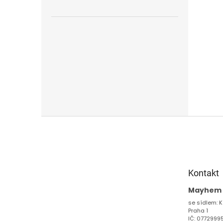
Z
á
p
a
t
Kontakt
í
Mayhem s
se sídlem: K
Praha 1
IČ: 0772999