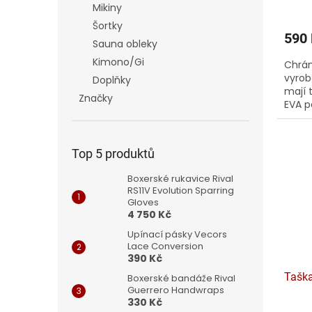
Mikiny
Šortky
590
Sauna obleky
Kimono/Gi
Chrán
vyrob
Doplňky
mají 
Značky
EVA p
vynik
Top 5 produktů
Boxerské rukavice Rival
RS11V Evolution Sparring
Gloves
4 750 Kč
Upínací pásky Vecors
Lace Conversion
390 Kč
Tašk
Boxerské bandáže Rival
Guerrero Handwraps
330 Kč