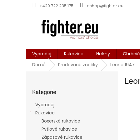
Přejít
+420 722 235 175
eshop@fighter.eu
na
obsah
Výprodej
Rukavice
Helmy
Chráni
Domů
Prodávané značky
Leone 1947
P
Leo
o
Přeskočit
s
kategorie
Kategorie
t
r
Výprodej
a
Rukavice
n
Boxerské rukavice
n
í
Pytlové rukavice
p
Zápasové rukavice