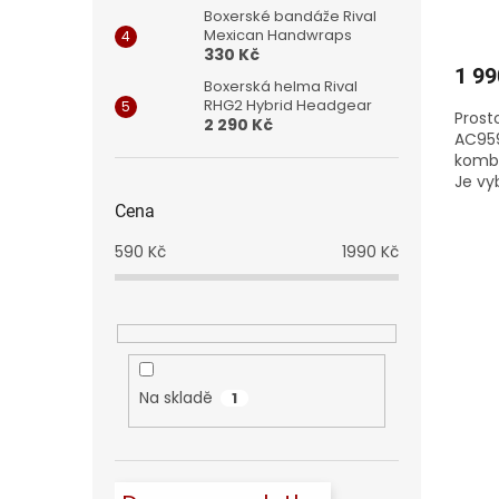
Boxerské bandáže Rival
Mexican Handwraps
330 Kč
1 99
Boxerská helma Rival
RHG2 Hybrid Headgear
Prost
2 290 Kč
AC959
kombi
Je v
boční
Cena
na zip,
590
Kč
1990
Kč
Na skladě
1