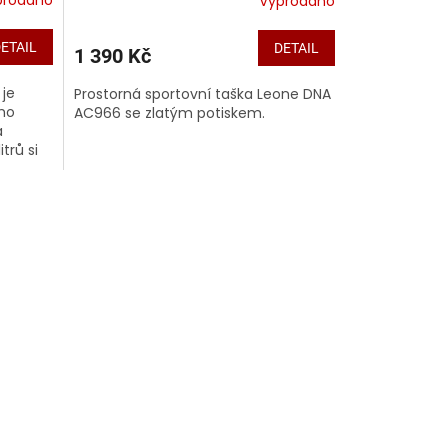
Vyprodáno
ETAIL
DETAIL
1 390 Kč
 je
Prostorná sportovní taška Leone DNA
ího
AC966 se zlatým potiskem.
a
trů si
émů vzít