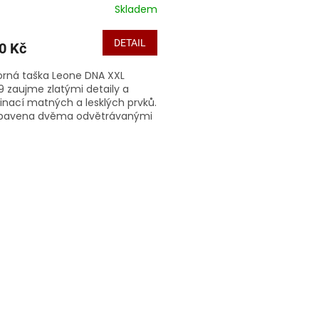
Skladem
DETAIL
0 Kč
orná taška Leone DNA XXL
 zaujme zlatými detaily a
nací matných a lesklých prvků.
ybavena dvěma odvětrávanými
mi kapsami, vnitřními kapsami
...
O
v
l
á
d
a
c
í
p
r
v
k
y