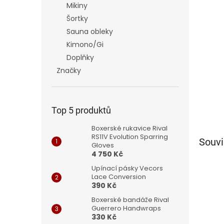
Mikiny
Šortky
Sauna obleky
Kimono/Gi
Doplňky
Značky
Top 5 produktů
Boxerské rukavice Rival
RS11V Evolution Sparring
Souvi
Gloves
4 750 Kč
Upínací pásky Vecors
Lace Conversion
390 Kč
Boxerské bandáže Rival
Guerrero Handwraps
330 Kč