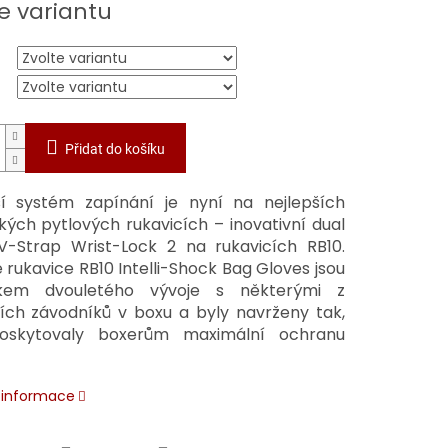
e variantu
Přidat do košíku
ší systém zapínání je nyní na nejlepších
kých pytlových rukavicích – inovativní dual
V-Strap Wrist-Lock 2 na rukavicích RB10.
 rukavice RB10 Intelli-Shock Bag Gloves jsou
dkem dvouletého vývoje s některými z
ších závodníků v boxu a byly navrženy tak,
oskytovaly boxerům maximální ochranu
í informace