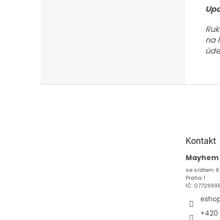
Upo
Ruk
na 
úde
Z
á
p
a
t
Kontakt
í
Mayhem s
se sídlem: K
Praha 1
IČ: 0772999
esho
+420 