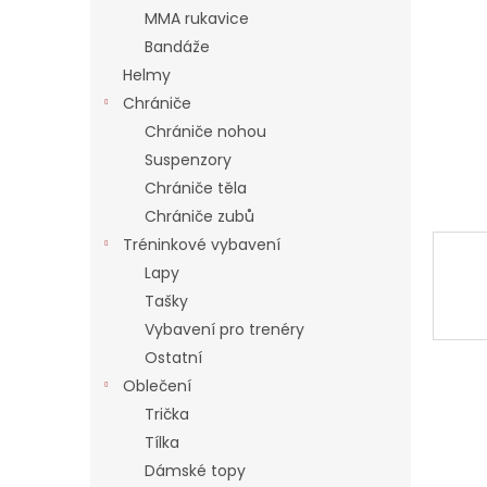
a
MMA rukavice
n
Bandáže
e
Helmy
l
Chrániče
Chrániče nohou
Suspenzory
Chrániče těla
Chrániče zubů
Tréninkové vybavení
Lapy
Tašky
Vybavení pro trenéry
Ostatní
Oblečení
Trička
Tílka
Dámské topy