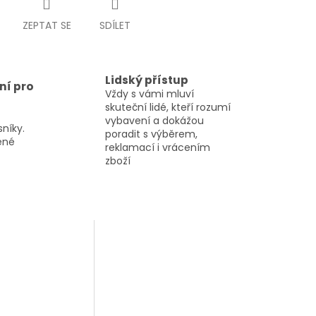
ZEPTAT SE
SDÍLET
Lidský přístup
ní pro
Vždy s vámi mluví
skuteční lidé, kteří rozumí
vybavení a dokážou
sníky.
poradit s výběrem,
řené
reklamací i vrácením
zboží