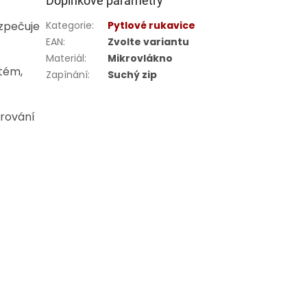
Doplňkové parametry
ezpečuje
Kategorie
:
Pytlové rukavice
EAN
:
Zvolte variantu
Materiál
:
Mikrovlákno
stém,
Zapínání
:
Suchý zip
trování