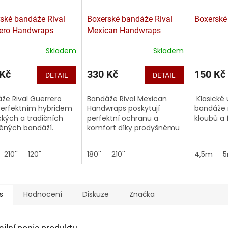
ské bandáže Rival
Boxerské bandáže Rival
Boxerské
rero Handwraps
Mexican Handwraps
Skladem
Skladem
 Kč
330 Kč
150 Kč
DETAIL
DETAIL
že Rival Guerrero
Bandáže Rival Mexican
Klasické 
perfektním hybridem
Handwraps poskytují
bandáže 
kých a tradičních
perfektní ochranu a
kloubů a f
ěných bandáží.
komfort díky prodyšnému
ejí větší pevnost,
a mírně elastickému
lí a ochranu.
materiálu.
210''
120"
180''
210''
4,5m
s
Hodnocení
Diskuze
Značka