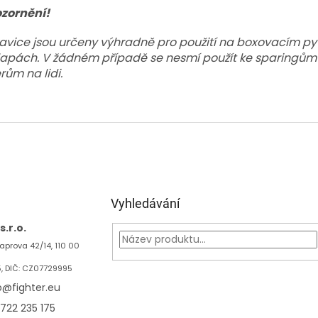
zornění!
avice jsou určeny výhradně pro použití na boxovacím pyt
lapách. V žádném případě se nesmí použít ke sparingů
rům na lidi.
Vyhledávání
.r.o.
aprova 42/14, 110 00
5, DIČ: CZ07729995
p
@
fighter.eu
722 235 175