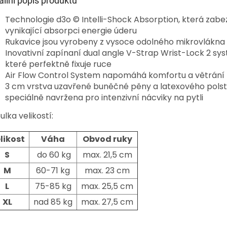
ailní popis produktu
Technologie d3o © Intelli-Shock Absorption, která zab
vynikající absorpci energie úderu
Rukavice jsou vyrobeny z vysoce odolného mikrovlákna
Inovativní zapínaní dual angle V-Strap Wrist-Lock 2 sy
které perfektně fixuje ruce
Air Flow Control System napomáhá komfortu a větrání
3 cm vrstva uzavřené buněčné pěny a latexového pols
speciálně navržena pro intenzivní nácviky na pytli
ulka velikostí:
likost
Váha
Obvod ruky
S
do 60 kg
max. 21,5 cm
M
60-71 kg
max. 23 cm
L
75-85 kg
max. 25,5 cm
XL
nad 85 kg
max. 27,5 cm