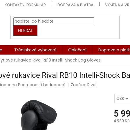
KONTAKTNÍ FORMULÁŘ
DOPRAVA A PLATBA
VÝMĚNA A VR
HLEDAT
če
Tréninkové vybavení
Oblečení
Doprava a plat
Pytlové rukavice Rival RB10 Intelli-Shock Bag Gloves
ové rukavice Rival RB10 Intelli-Shock B
rné
dnoceno
Podrobnosti hodnocení
Značka:
Rival
ení
tu
CZK
5 9
4 950 Kč
ek.
Měrná