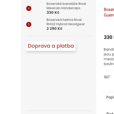
Boxerské bandáže Rival
Mexican Handwraps
Boxer
330 Kč
Guer
Boxerská helma Rival
RHG2 Hybrid Headgear
2 290 Kč
330
Doprava a platba
Bandá
jsou 
mexic
bavln
Nabíz
pohod
180''
Popi