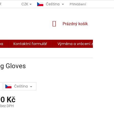
CZK
Čeština
ÁCENÍ ZBOŽÍ
OBCHODNÍ PODMÍNKY
Přihlášení
PODMÍNKY OCHRANY O
NÁKUPNÍ
Prázdný košík
KOŠÍK
ba
Kontaktní formulář
Výměna a vrácení zboží
Z
ag Gloves
Čeština
90 Kč
 bez DPH