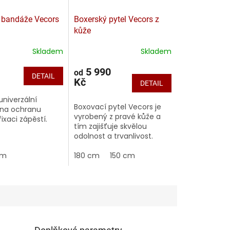
 bandáže Vecors
Boxerský pytel Vecors z
kůže
Skladem
Skladem
5 990
od
DETAIL
Kč
DETAIL
univerzální
Boxovací pytel Vecors je
na ochranu
vyrobený z pravé kůže a
ixaci zápěstí.
tím zajišťuje skvělou
odolnost a trvanlivost.
Tento přirozený materiál je
5m
hladký, příjemný
180 cm
150 cm
a poskytuje autentičtější...