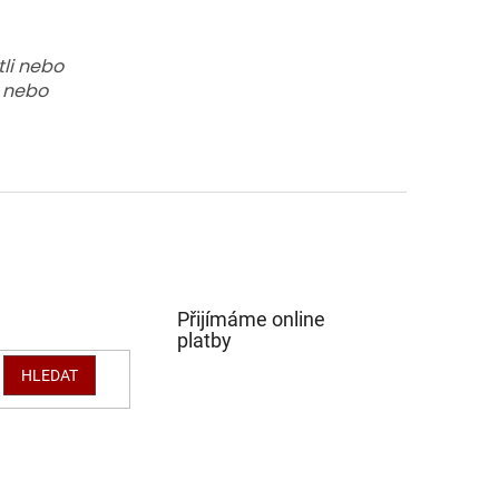
li nebo
m nebo
Přijímáme online
platby
HLEDAT