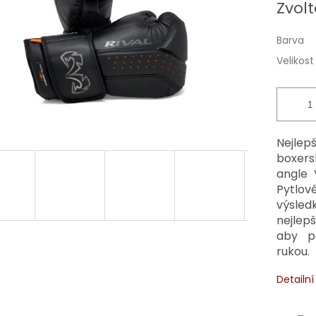
Zvolt
cena:
Barva
Velikost
Nejlep
boxers
angle 
Pytlové
výsle
nejlep
aby p
rukou.
Detailn