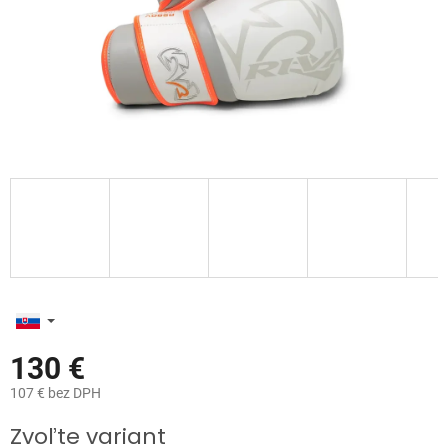
130 €
107 € bez DPH
Jednotková
Zvoľte variant
cena: