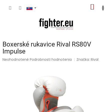
Prejsť
NÁKU
na
obsah
KOŠÍK
Boxerské rukavice Rival RS80V
Impulse
Priemerné
Neohodnotené
Podrobnosti hodnotenia
Značka:
Rival
hodnotenie
produktu
je
0,0
z
5
hviezdičiek.