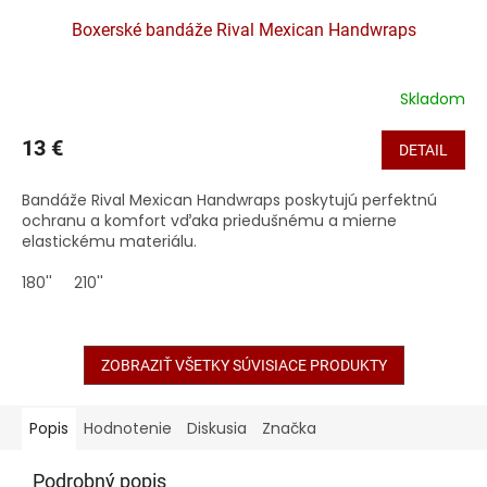
Boxerské bandáže Rival Mexican Handwraps
Skladom
13 €
DETAIL
Bandáže Rival Mexican Handwraps poskytujú perfektnú
ochranu a komfort vďaka priedušnému a mierne
elastickému materiálu.
180''
210''
ZOBRAZIŤ VŠETKY SÚVISIACE PRODUKTY
Popis
Hodnotenie
Diskusia
Značka
Podrobný popis