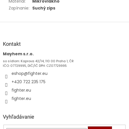
Materiál
:
Mikrovlákno
Zapínanie
:
Suchý zips
Z
á
p
ä
Kontakt
t
Mayhem s.r.o.
i
so sídlom: Kaprova 42/14, 110 00 Praha 1, ČR
e
IČO: 07729995, DIČ/IČ DPH: CZ07729995
eshop
@
fighter.eu
+420 722 235 175
fighter.eu
fighter.eu
Vyhľadávanie