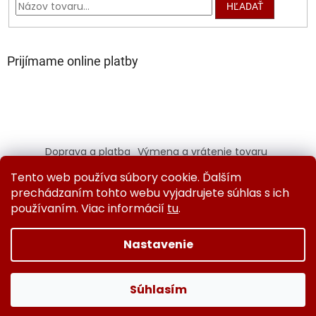
HĽADAŤ
Prijímame online platby
Doprava a platba
Výmena a vrátenie tovaru
Kontaktujte nás
Obchodné podmienky
Tento web používa súbory cookie. Ďalším
Ochrana osobných údajov
prechádzaním tohto webu vyjadrujete súhlas s ich
používaním. Viac informácií
tu
.
Nastavenie
Vytvoril Shoptet
Súhlasím
Copyright 2026
fighter.eu
. Všetky práva vyhradené.