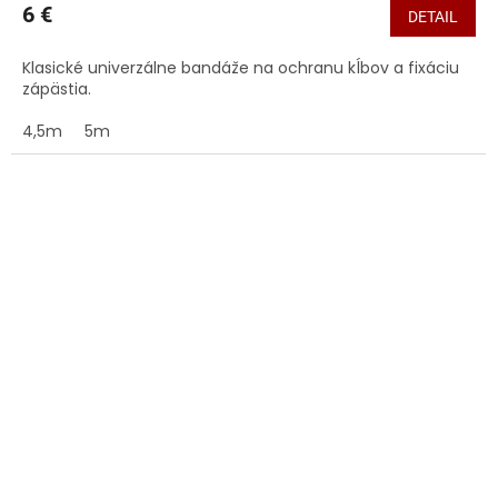
6 €
DETAIL
Klasické univerzálne bandáže na ochranu kĺbov a fixáciu
zápästia.
4,5m
5m