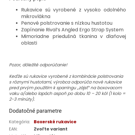
Rukavice sú vyrobené z vysoko odolného
mikrovlákna
Penové polstrovanie s nízkou hustotou
Zapínanie Rival’s Angled Ergo Strap System
Mimoriadne priedušná tkanina v dlaňovej
oblasti
Pozor, dôležité odporúčanie!
Keďže sú rukavice vyrobené z kombinácie polstrovania
s rôznymi hustotami, výrobca odporúča nové rukavice
pred prvým použitím k sparringu „zájsť“ na boxovacom
vaku a/alebo lapách aspoň po dobu 10 – 20 kôl (1 kolo =
2-3 minúty).
Dodatočné parametre
Kategória
:
Boxerské rukavice
EAN
:
Zvoľte variant