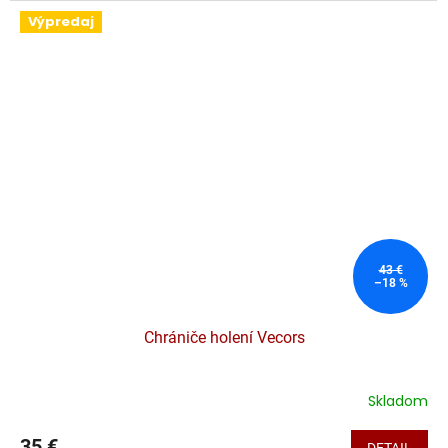
Výpredaj
43 €
–18 %
Chrániče holení Vecors
Skladom
35 €