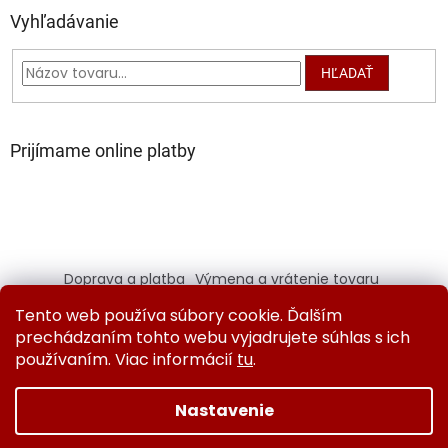
Vyhľadávanie
HĽADAŤ
Prijímame online platby
Doprava a platba
Výmena a vrátenie tovaru
Kontaktujte nás
Obchodné podmienky
Tento web používa súbory cookie. Ďalším
Ochrana osobných údajov
prechádzaním tohto webu vyjadrujete súhlas s ich
používaním. Viac informácií
tu
.
Nastavenie
Vytvoril Shoptet