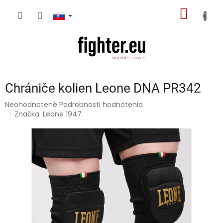
Prejsť
NÁKU
na
obsah
KOŠÍK
Chrániče kolien Leone DNA PR342
Priemerné
Neohodnotené
Podrobnosti hodnotenia
hodnotenie
Značka:
Leone 1947
produktu
je
0,0
z
5
hviezdičiek.