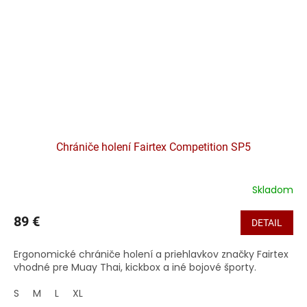
Chrániče holení Fairtex Competition SP5
Skladom
89 €
DETAIL
Ergonomické chrániče holení a priehlavkov značky Fairtex
vhodné pre Muay Thai, kickbox a iné bojové športy.
S
M
L
XL