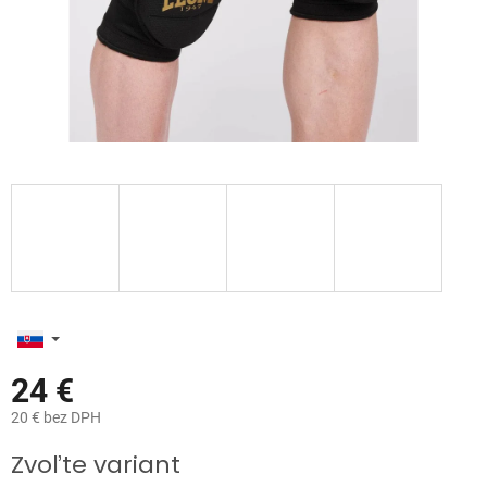
24 €
20 € bez DPH
Jednotková
Zvoľte variant
cena: