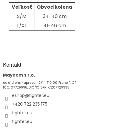
Veľkosť
Obvod kolena
S/M
34-40 cm
L/XL
41-46 cm
Z
á
p
ä
Kontakt
t
Mayhem s.r.o.
i
so sídlom: Kaprova 42/14, 110 00 Praha 1, ČR
e
IČO: 07729995, DIČ/IČ DPH: CZ07729995
eshop
@
fighter.eu
+420 722 235 175
fighter.eu
fighter.eu