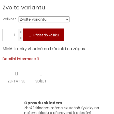
Měrná
Zvolte variantu
cena:
Velikost
Přidat do košíku
MMA trenky vhodné na trénink i na zápas.
Detailní informace
ZEPTAT SE
SDÍLET
Opravdu skladem
Zboží skladem máme skutečně fyzicky na
našem skladu a připravené k odeslání