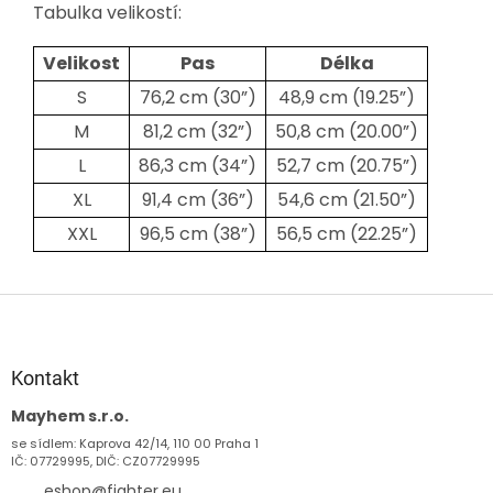
Tabulka velikostí:
Velikost
Pas
Délka
S
76,2 cm (30”)
48,9 cm (19.25”)
M
81,2 cm (32”)
50,8 cm (20.00”)
L
86,3 cm (34”)
52,7 cm (20.75”)
XL
91,4 cm (36”)
54,6 cm (21.50”)
XXL
96,5 cm (38”)
56,5 cm (22.25”)
Z
á
p
a
Kontakt
t
Mayhem s.r.o.
í
se sídlem: Kaprova 42/14, 110 00 Praha 1
IČ: 07729995, DIČ: CZ07729995
eshop
@
fighter.eu