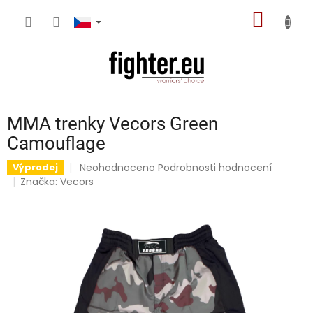
Přejít
NÁKUP
na
obsah
KOŠÍK
MMA trenky Vecors Green
Camouflage
Průměrné
Neohodnoceno
Podrobnosti hodnocení
Výprodej
hodnocení
Značka:
Vecors
produktu
je
0,0
z
5
hvězdiček.