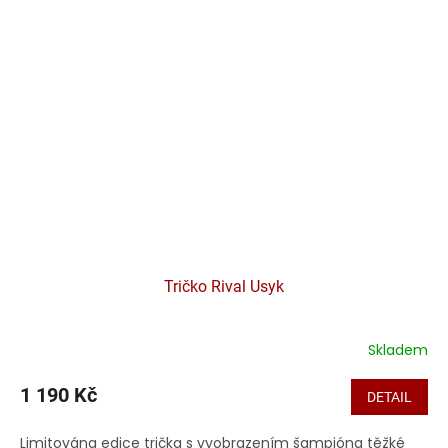
Tričko Rival Usyk
Skladem
1 190 Kč
DETAIL
Limitována edice trička s vyobrazením šampióna těžké