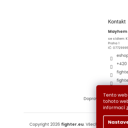
p
a
t
Kontakt
í
Mayhem s
se sídlem: K
Praha 1
IČ: 0772999
esho
+420 
fight
fight
Tento web 
Doprava a platba
Vým
tohoto webu
informací
Nastave
Copyright 2026
fighter.eu
. Všechna práva vyhr