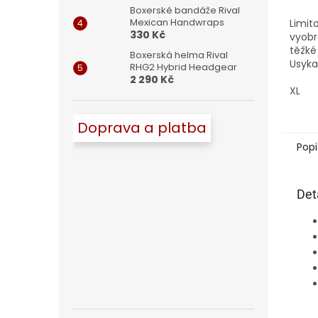
Boxerské bandáže Rival
Mexican Handwraps
Limit
330 Kč
vyob
těžké
Boxerská helma Rival
Usyka
RHG2 Hybrid Headgear
2 290 Kč
XL
Doprava a platba
Popi
Det