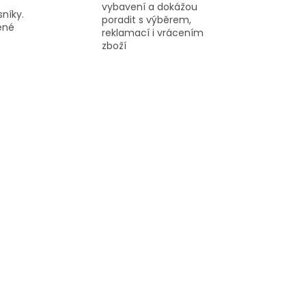
vybavení a dokážou
sníky.
poradit s výběrem,
řené
reklamací i vrácením
zboží