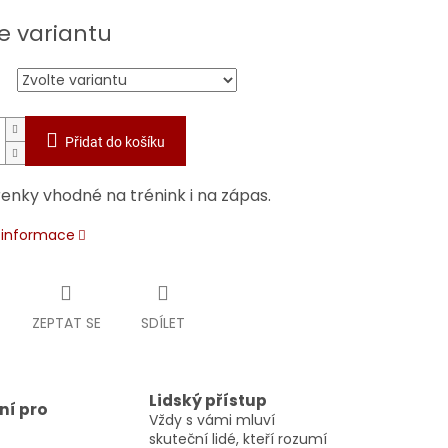
e variantu
Přidat do košíku
enky vhodné na trénink i na zápas.
í informace
ZEPTAT SE
SDÍLET
Lidský přístup
ní pro
Vždy s vámi mluví
skuteční lidé, kteří rozumí