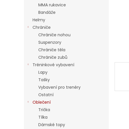
a
MMA rukavice
n
Bandáže
e
Helmy
l
Chrániče
Chrániče nohou
Suspenzory
Chrániče těla
Chrániče zubů
Tréninkové vybavení
Lapy
Tašky
Vybavení pro trenéry
Ostatní
Oblečení
Trička
Tílka
Dámské topy