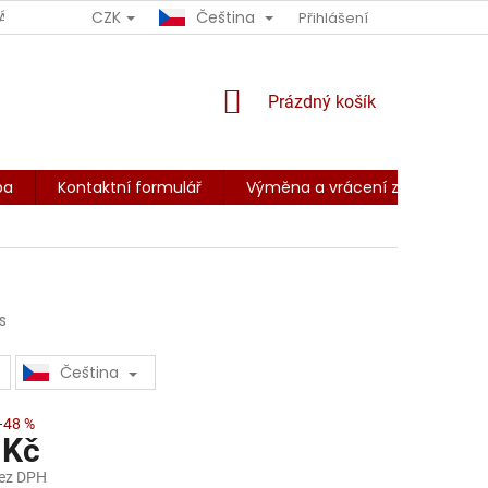
CZK
Čeština
ÁCENÍ ZBOŽÍ
OBCHODNÍ PODMÍNKY
Přihlášení
PODMÍNKY OCHRANY O
NÁKUPNÍ
Prázdný košík
KOŠÍK
ba
Kontaktní formulář
Výměna a vrácení zboží
Z
s
Čeština
–48 %
 Kč
bez DPH