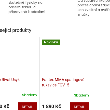
Od začátečníků po
skutečně fyzicky na
profesionální zápa
našem skladu a
Jen kvalitní a ově
připravené k odeslání
značky
sející produkty
Novinka
o Rival Usyk
Fairtex MMA sparingové
rukavice FGV15
Skladem
Skladem
0 Kč
1 890 Kč
DETAIL
DETAIL