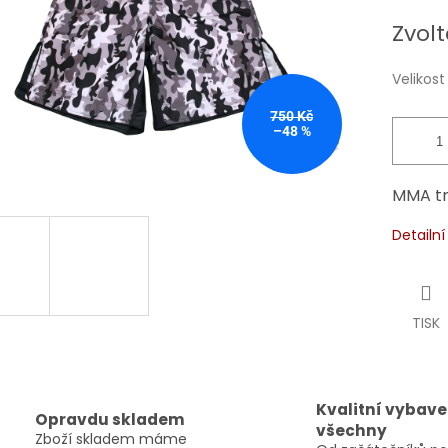
Měrná
Zvolt
cena:
Velikost
750 Kč
–48 %
MMA tr
Detailn
TISK
Kvalitní vybave
Opravdu skladem
všechny
Zboží skladem máme