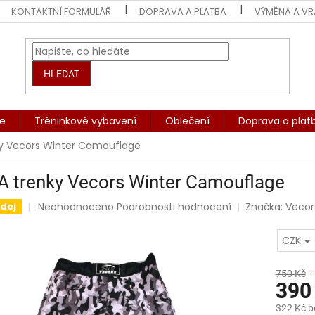
KONTAKTNÍ FORMULÁŘ
DOPRAVA A PLATBA
VÝMĚNA A VR
HLEDAT
če
Tréninkové vybavení
Oblečení
Doprava a plat
y Vecors Winter Camouflage
 trenky Vecors Winter Camouflage
Průměrné
Neohodnoceno
Podrobnosti hodnocení
Značka:
Vecor
dej
hodnocení
produktu
CZK
je
0,0
z
750 Kč
390
5
hvězdiček.
322 Kč 