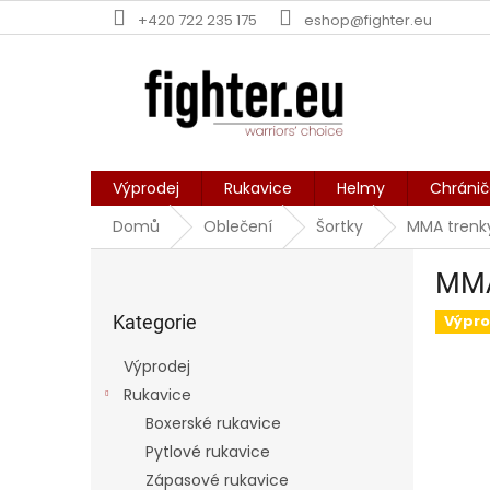
Přejít
+420 722 235 175
eshop@fighter.eu
na
obsah
Výprodej
Rukavice
Helmy
Chráni
Domů
Oblečení
Šortky
MMA trenk
P
MMA
o
Přeskočit
s
kategorie
Kategorie
Výpro
t
r
Výprodej
a
Rukavice
n
Boxerské rukavice
n
í
Pytlové rukavice
p
Zápasové rukavice