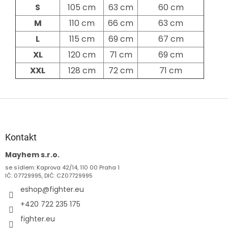
S
105 cm
63 cm
60 cm
M
110 cm
66 cm
63 cm
L
115 cm
69 cm
67 cm
XL
120 cm
71 cm
69 cm
XXL
128 cm
72 cm
71 cm
Z
á
p
a
Kontakt
t
Mayhem s.r.o.
í
se sídlem: Kaprova 42/14, 110 00 Praha 1
IČ: 07729995, DIČ: CZ07729995
eshop
@
fighter.eu
+420 722 235 175
fighter.eu