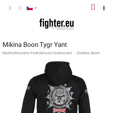
Přejít
NÁKUP
na
obsah
KOŠÍK
Mikina Boon Tygr Yant
Průměrné
Neohodnoceno
Podrobnosti hodnocení
Značka:
Boon
hodnocení
produktu
je
0,0
z
5
hvězdiček.