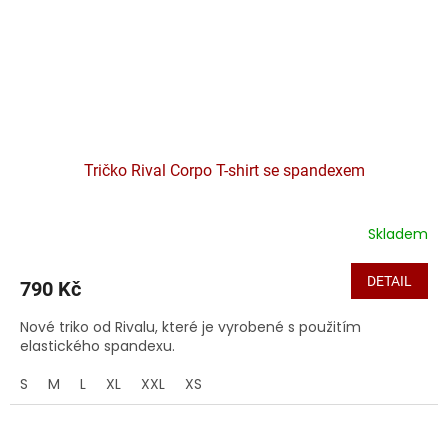
Tričko Rival Corpo T-shirt se spandexem
Skladem
DETAIL
790 Kč
Nové triko od Rivalu, které je vyrobené s použitím
elastického spandexu.
S
M
L
XL
XXL
XS