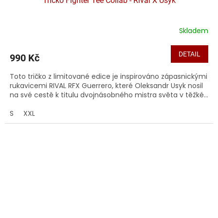
Tričko Fighter Tee Collab - Rival X Usyk
Skladem
DETAIL
990 Kč
Toto tričko z limitované edice je inspirováno zápasnickými
rukavicemi RIVAL RFX Guerrero, které Oleksandr Usyk nosil
na své cestě k titulu dvojnásobného mistra světa v těžké...
S
XXL