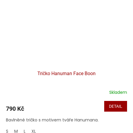
Tričko Hanuman Face Boon
Skladem
DETAIL
790 Kč
Bavlněné tričko s motivem tváře Hanumana.
S
M
L
XL