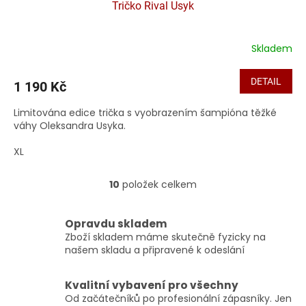
Tričko Rival Usyk
Skladem
DETAIL
1 190 Kč
Limitována edice trička s vyobrazením šampióna těžké
váhy Oleksandra Usyka.
XL
10
položek celkem
O
v
l
Opravdu skladem
á
Zboží skladem máme skutečně fyzicky na
d
našem skladu a připravené k odeslání
a
c
í
Kvalitní vybavení pro všechny
p
Od začátečníků po profesionální zápasníky. Jen