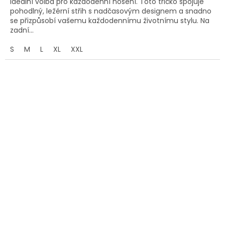
Ideální volba pro každodenní nošení. Toto tričko spojuje
pohodlný, ležérní střih s nadčasovým designem a snadno
se přizpůsobí vašemu každodennímu životnímu stylu. Na
zadní...
S
M
L
XL
XXL