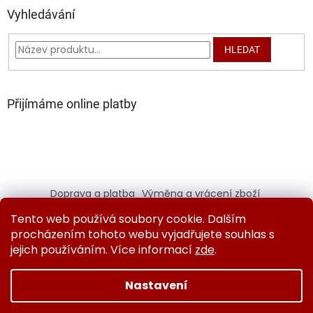
Vyhledávání
HLEDAT
Přijímáme online platby
Doprava a platba
Výměna a vrácení zboží
Kontaktujte nás
Obchodní podmínky
Tento web používá soubory cookie. Dalším
Ochrana osobních údajů
procházením tohoto webu vyjadřujete souhlas s
jejich používáním. Více informací
zde
.
Nastavení
Vytvořil Shoptet