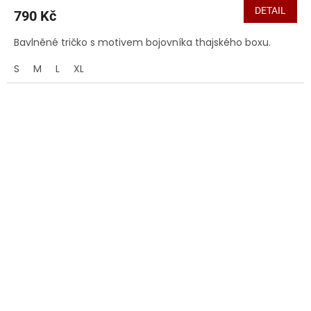
DETAIL
790 Kč
Bavlněné tričko s motivem bojovníka thajského boxu.
S
M
L
XL