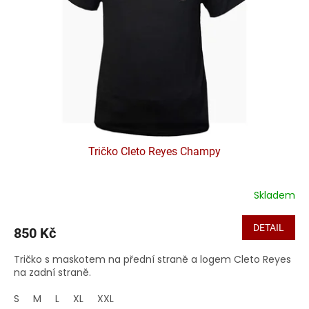
p
r
o
d
u
k
t
ů
Tričko Cleto Reyes Champy
Skladem
DETAIL
850 Kč
Tričko s maskotem na přední straně a logem Cleto Reyes
na zadní straně.
S
M
L
XL
XXL