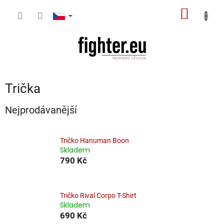
Přejít
NÁKUP
na
obsah
KOŠÍK
Trička
Nejprodávanější
Tričko Hanuman Boon
Skladem
790 Kč
Tričko Rival Corpo T-Shirt
Skladem
690 Kč