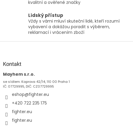
r
kvalitní a ověřené značky
v
k
Lidský přístup
y
Vždy s vámi mluví skuteční lidé, kteří rozumí
v
vybavení a dokážou poradit s výběrem,
ý
reklamací i vrácením zboží
p
i
Z
s
á
u
p
a
Kontakt
t
Mayhem s.r.o.
í
se sídlem: Kaprova 42/14, 110 00 Praha 1
IČ: 07729995, DIČ: CZ07729995
eshop
@
fighter.eu
+420 722 235 175
fighter.eu
fighter.eu