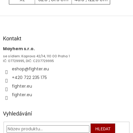
Z
á
p
a
Kontakt
t
Mayhem s.r.o.
í
se sídlem: Kaprova 42/14, 110 00 Praha 1
IČ: 07729995, DIČ: CZ07729995
eshop
@
fighter.eu
+420 722 235 175
fighter.eu
fighter.eu
Vyhledávání
HLEDAT