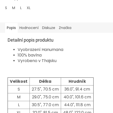
S
M
L
XL
Popis
Hodnocení
Diskuze
Značka
Detailní popis produktu
Vyobrazení Hanumana
100% bavlna
Vyrobeno v Thajsku
Velikost
Délka
Hrudník
S
27.5", 70.5 cm
36.0", 91.4 cm
M
29.0", 75.0 cm
40.0", 101.6 cm
L
30.5", 77.0 cm
44.0", 111.8 cm
XL
32.0", 81.5 cm
48.0", 122.0 cm