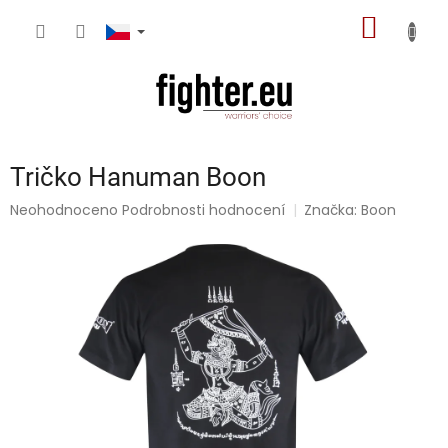
Přejít
NÁKUP
na
obsah
KOŠÍK
Tričko Hanuman Boon
Průměrné
Neohodnoceno
Podrobnosti hodnocení
Značka:
Boon
hodnocení
produktu
je
0,0
z
5
hvězdiček.