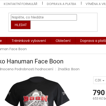
KONTAKTNÍ FORMULÁŘ
DOPRAVA A PLATBA
VÝMĚNA A VR
HLEDAT
če
Tréninkové vybavení
Oblečení
Doprava a plat
numan Face Boon
čko Hanuman Face Boon
rné
dnoceno
Podrobnosti hodnocení
Značka:
Boon
ení
tu
CZK
790
653 Kč 
ek.
Měrná