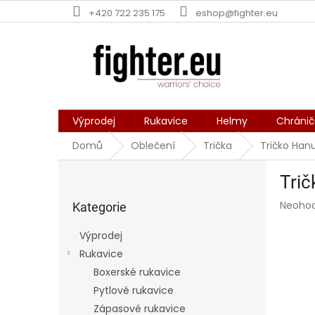
Přejít
+420 722 235 175
eshop@fighter.eu
na
obsah
Výprodej
Rukavice
Helmy
Chráni
Domů
Oblečení
Trička
Tričko Ha
P
Tri
o
Přeskočit
s
Průmě
Neoho
kategorie
Kategorie
t
hodnoc
r
produk
Výprodej
a
je
Rukavice
0,0
n
z
Boxerské rukavice
n
5
í
Pytlové rukavice
hvězdič
p
Zápasové rukavice