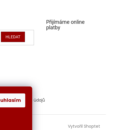
Přijímáme online
platby
HLEDAT
ouhlasím
hrana osobních údajů
Vytvořil Shoptet