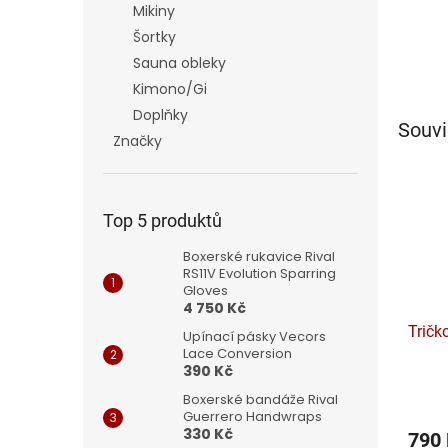
Mikiny
Šortky
Sauna obleky
Kimono/Gi
Doplňky
Souvi
Značky
Top 5 produktů
Boxerské rukavice Rival
RS11V Evolution Sparring
Gloves
4 750 Kč
Tričk
Upínací pásky Vecors
Lace Conversion
390 Kč
Boxerské bandáže Rival
Guerrero Handwraps
330 Kč
790