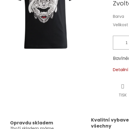
Zvolt
cena:
Barva
Velikost
Bavlně
Detailn
TISK
Kvalitní vybave
Opravdu skladem
všechny
Zboží skladem máme