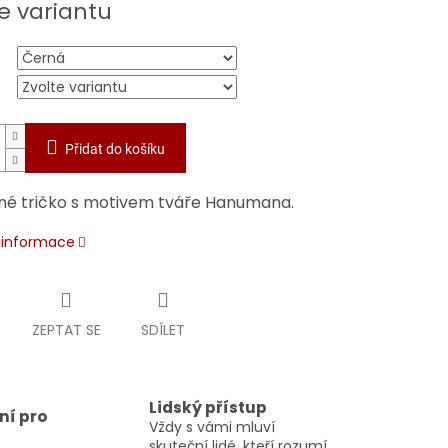
e variantu
Přidat do košíku
né tričko s motivem tváře Hanumana.
í informace
ZEPTAT SE
SDÍLET
Lidský přístup
ní pro
Vždy s vámi mluví
skuteční lidé, kteří rozumí