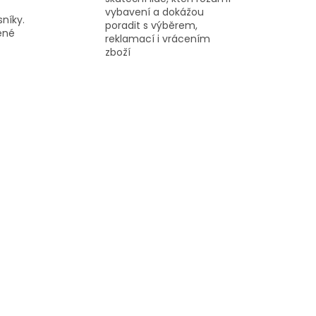
vybavení a dokážou
sníky.
poradit s výběrem,
řené
reklamací i vrácením
zboží