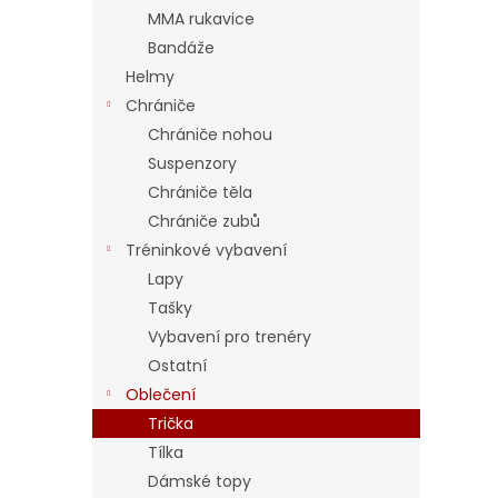
a
MMA rukavice
n
Bandáže
e
Helmy
l
Chrániče
Chrániče nohou
Suspenzory
Chrániče těla
Chrániče zubů
Tréninkové vybavení
Lapy
Tašky
Vybavení pro trenéry
Ostatní
Oblečení
Trička
Tílka
Dámské topy