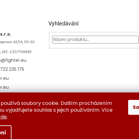
Vyhledávání
.r.o.
aprova 42/14, 110 00
5, DIČ: CZ07729995
p
@
fighter.eu
722 235 175
er.eu
er.eu
používá soubory cookie. Dalším procházením
S
ěna a vrácení zboží
Kontaktujte nás
Obchodní podmínky
Oc
 vyjadřujete souhlas s jejich používáním. Více
zde
.
ní
azena.