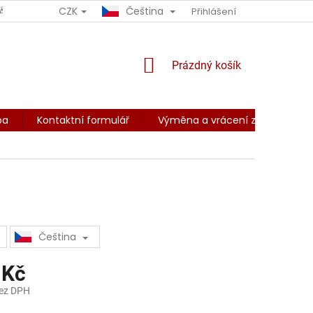
CZK
Čeština
ÁCENÍ ZBOŽÍ
OBCHODNÍ PODMÍNKY
Přihlášení
PODMÍNKY OCHRANY O
NÁKUPNÍ
Prázdný košík
KOŠÍK
ba
Kontaktní formulář
Výměna a vrácení zboží
Z
Čeština
 Kč
bez DPH