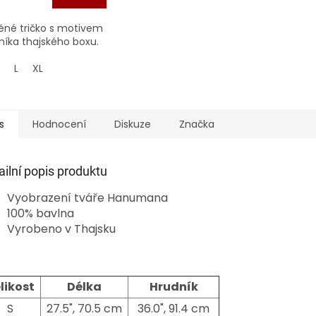
ěné tričko s motivem
níka thajského boxu.
L
XL
s
Hodnocení
Diskuze
Značka
ailní popis produktu
Vyobrazení tváře Hanumana
100% bavlna
Vyrobeno v Thajsku
likost
Délka
Hrudník
S
27.5", 70.5 cm
36.0", 91.4 cm