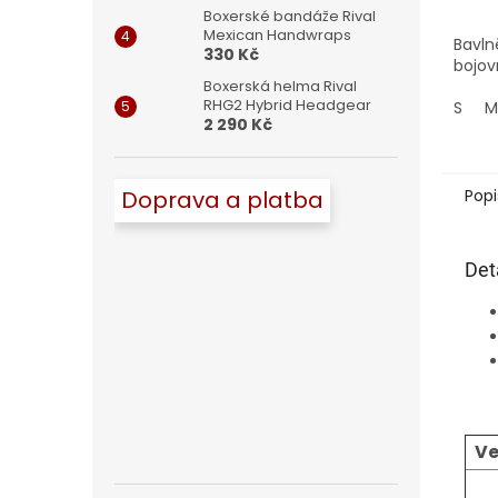
Boxerské bandáže Rival
Mexican Handwraps
Bavln
330 Kč
bojov
Boxerská helma Rival
RHG2 Hybrid Headgear
S
M
2 290 Kč
Doprava a platba
Popi
Det
Ve