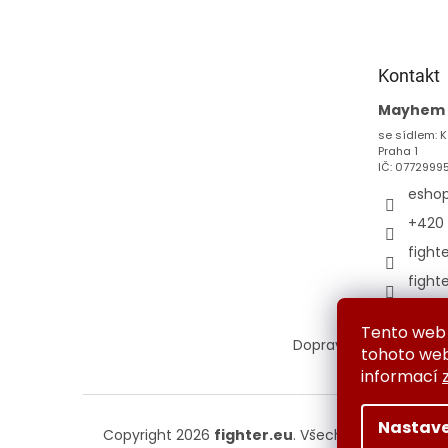
p
a
t
Kontakt
í
Mayhem s
se sídlem: K
Praha 1
IČ: 0772999
esho
+420 
fight
fight
Tento web 
Doprava a platba
Vým
tohoto webu
informací
Nastave
Copyright 2026
fighter.eu
. Všechna práva vyhr