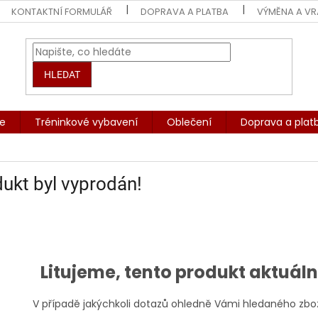
KONTAKTNÍ FORMULÁŘ
DOPRAVA A PLATBA
VÝMĚNA A VR
HLEDAT
če
Tréninkové vybavení
Oblečení
Doprava a plat
ukt byl vyprodán!
Litujeme, tento produkt aktuál
V případě jakýchkoli dotazů ohledně Vámi hledaného zbo