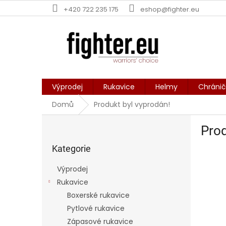
Přejít
+420 722 235 175
eshop@fighter.eu
na
obsah
Výprodej
Rukavice
Helmy
Chráni
Domů
Produkt byl vyprodán!
P
Prod
o
Přeskočit
s
kategorie
Kategorie
t
r
Výprodej
a
Rukavice
n
Boxerské rukavice
n
í
Pytlové rukavice
p
Zápasové rukavice