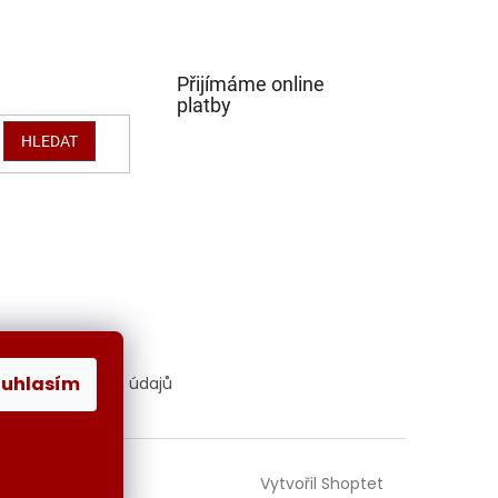
Přijímáme online
platby
HLEDAT
ouhlasím
hrana osobních údajů
Vytvořil Shoptet