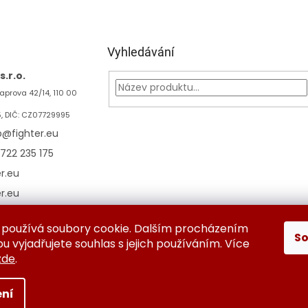
Vyhledávání
.r.o.
aprova 42/14, 110 00
5, DIČ: CZ07729995
p
@
fighter.eu
722 235 175
er.eu
er.eu
používá soubory cookie. Dalším procházením
S
ěna a vrácení zboží
Kontaktujte nás
Obchodní podmínky
Oc
 vyjadřujete souhlas s jejich používáním. Více
zde
.
ní
azena.