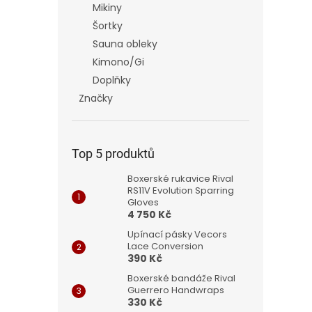
Mikiny
Šortky
Sauna obleky
Kimono/Gi
Doplňky
Značky
Top 5 produktů
Boxerské rukavice Rival
RS11V Evolution Sparring
Gloves
4 750 Kč
Upínací pásky Vecors
Lace Conversion
390 Kč
Boxerské bandáže Rival
Guerrero Handwraps
330 Kč