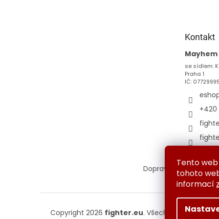
p
a
t
Kontakt
í
Mayhem s
se sídlem: K
Praha 1
IČ: 0772999
esho
+420 
fight
fight
Tento web 
Doprava a platba
Vým
tohoto webu
informací
Nastave
Copyright 2026
fighter.eu
. Všechna práva vyhr