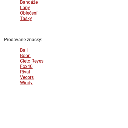
Bandáže
Lapy
Oblečení
Tašky
Prodávané značky:
Bail
Boon
Cleto Reyes
Fox40
Rival
Vecors
Windy