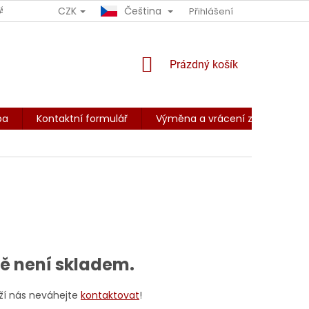
CZK
Čeština
ÁCENÍ ZBOŽÍ
OBCHODNÍ PODMÍNKY
Přihlášení
PODMÍNKY OCHRANY O
NÁKUPNÍ
Prázdný košík
KOŠÍK
ba
Kontaktní formulář
Výměna a vrácení zboží
Z
ně není skladem.
ží nás neváhejte
kontaktovat
!