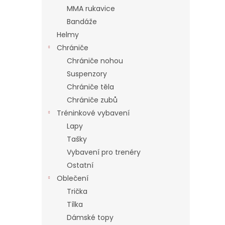
a
MMA rukavice
n
Bandáže
e
Helmy
l
Chrániče
Chrániče nohou
Suspenzory
Chrániče těla
Chrániče zubů
Tréninkové vybavení
Lapy
Tašky
Vybavení pro trenéry
Ostatní
Oblečení
Trička
Tílka
Dámské topy