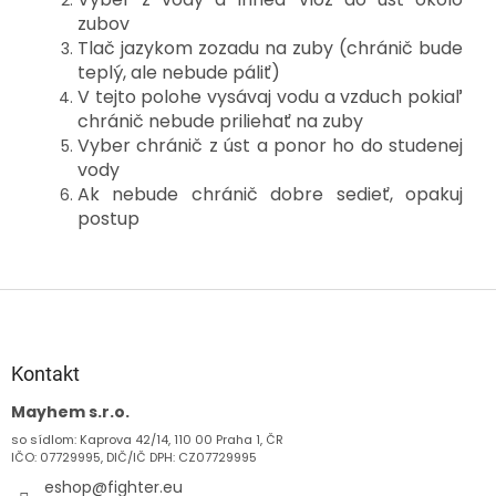
zubov
Tlač jazykom zozadu na zuby (chránič bude
teplý, ale nebude páliť)
V tejto polohe vysávaj vodu a vzduch pokiaľ
chránič nebude priliehať na zuby
Vyber chránič z úst a ponor ho do studenej
vody
Ak nebude chránič dobre sedieť, opakuj
postup
Z
á
p
ä
Kontakt
t
Mayhem s.r.o.
i
so sídlom: Kaprova 42/14, 110 00 Praha 1, ČR
e
IČO: 07729995, DIČ/IČ DPH: CZ07729995
eshop
@
fighter.eu