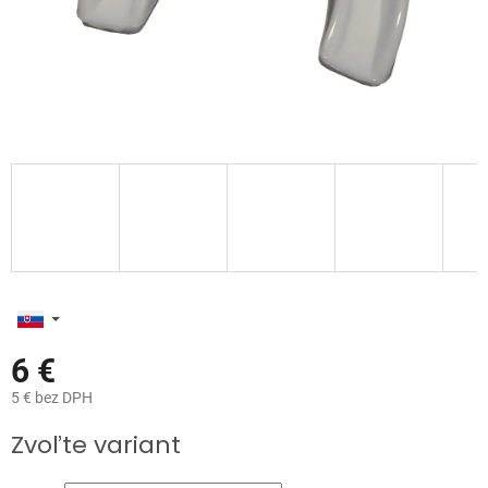
6 €
5 € bez DPH
Jednotková
Zvoľte variant
cena: