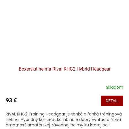
Boxerská helma Rival RHG2 Hybrid Headgear
Skladom
93 €
DETAIL
RIVAL RHG2 Training Headgear je tenká a ľahká tréningová
helma. Hybridný koncept kombinuje dobrý výhľad a nízku
hmotnosť amatérskej závodnej helmy ku ktorej boli