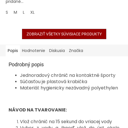
pridané...
S
M
L
XL
ZOBRAZIŤ VŠETKY SÚVISIACE PRODUKTY
Popis
Hodnotenie
Diskusia
Značka
Podrobný popis
Jednoradový chránič na kontaktné športy
Súčasťou je plastová krabička
Materiál: hygienicky nezávadný polyethylen
NÁVOD NA TVAROVANIE:
Vlož chránič na 15 sekund do vriacej vody
Vyber z vody a ihneď vlož do úst okolo