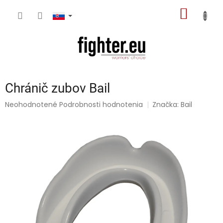
Prejsť
NÁKU
na
obsah
KOŠÍK
Chránič zubov Bail
Priemerné
Neohodnotené
Podrobnosti hodnotenia
Značka:
Bail
hodnotenie
produktu
je
0,0
z
5
hviezdičiek.