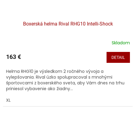
Boxerská helma Rival RHG10 Intelli-Shock
Skladom
163 €
DETAIL
Helma RHG10 je výsledkom 2 ročného vývoja a
vylepšovania. Rival úzko spolupracoval s mnohými
športovcami z boxerského sveta, aby Vám dnes na trhu
priniesol vybavenie ako žiadny...
XL