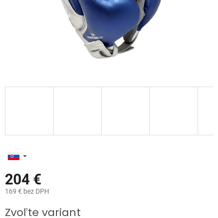
204 €
169 € bez DPH
Jednotková
Zvoľte variant
cena: