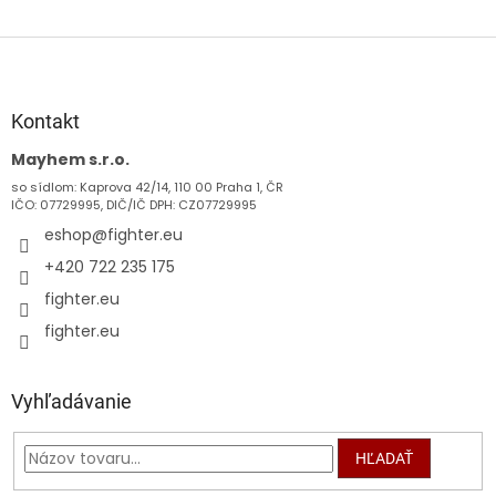
Z
á
p
ä
Kontakt
t
Mayhem s.r.o.
i
so sídlom: Kaprova 42/14, 110 00 Praha 1, ČR
e
IČO: 07729995, DIČ/IČ DPH: CZ07729995
eshop
@
fighter.eu
+420 722 235 175
fighter.eu
fighter.eu
Vyhľadávanie
HĽADAŤ