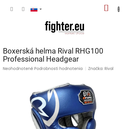
Prejsť
NÁKU
na
obsah
KOŠÍK
Boxerská helma Rival RHG100
Professional Headgear
Priemerné
Neohodnotené
Podrobnosti hodnotenia
Značka:
Rival
hodnotenie
produktu
je
0,0
z
5
hviezdičiek.