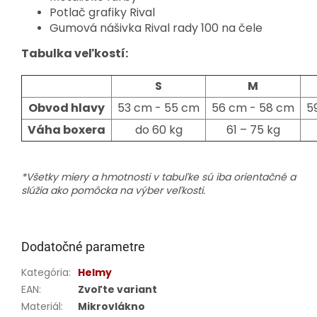
Potlač grafiky Rival
Gumová nášivka Rival rady 100 na čele
Tabulka veľkostí:
S
M
Obvod hlavy
53 cm - 55 cm
56 cm - 58 cm
5
Váha boxera
do 60 kg
61 – 75 kg
*Všetky miery a hmotnosti v tabuľke sú iba orientačné a
slúžia ako pomôcka na výber veľkosti.
Dodatočné parametre
Kategória
:
Helmy
EAN
:
Zvoľte variant
Materiál
:
Mikrovlákno