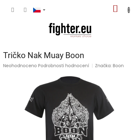
Přejít
NÁKUP
na
obsah
KOŠÍK
Tričko Nak Muay Boon
Průměrné
Neohodnoceno
Podrobnosti hodnocení
Značka:
Boon
hodnocení
produktu
je
0,0
z
5
hvězdiček.