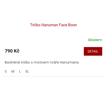
Tričko Hanuman Face Boon
Skladem
790 Kč
DETAIL
Bavlněné tričko s motivem tváře Hanumana.
S
M
L
XL