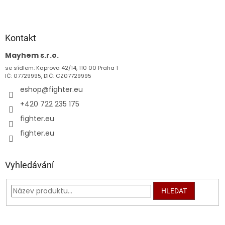
Z
á
p
a
Kontakt
t
Mayhem s.r.o.
í
se sídlem: Kaprova 42/14, 110 00 Praha 1
IČ: 07729995, DIČ: CZ07729995
eshop
@
fighter.eu
+420 722 235 175
fighter.eu
fighter.eu
Vyhledávání
HLEDAT